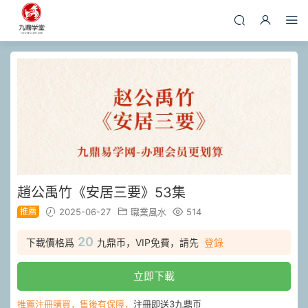
趙公禹竹《安居三要》53集
推薦
2025-06-27
職業風水
514
20
下載價格爲
九鼎币，VIP免費，請先
登錄
立即下載
推薦注冊購買，售後有保障，
注冊即送3九鼎币