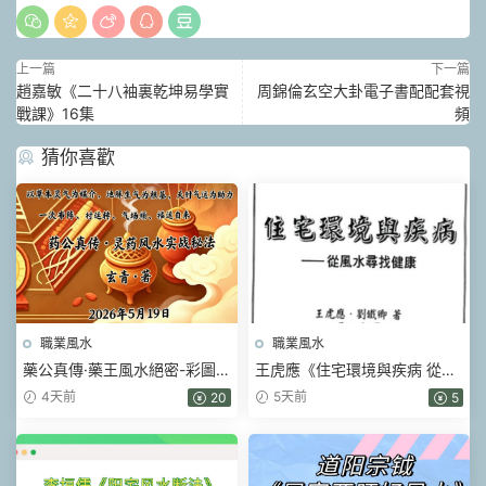
上一篇
下一篇
趙嘉敏《二十八袖裏乾坤易學實
周錦倫玄空大卦電子書配配套視
戰課》16集
頻
猜你喜歡
職業風水
職業風水
藥公真傳·藥王風水絕密-彩圖原
王虎應《住宅環境與疾病 從風
版-玄青.pdf 202頁
水尋找健康》428頁.pdf
4天前
5天前
20
5