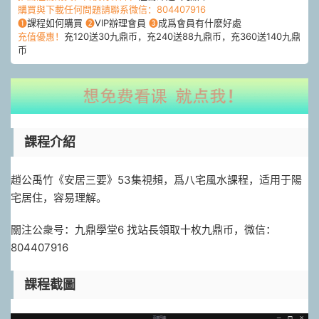
購買與下載任何問題請聯系微信：804407916
❶
課程如何購買
❷
VIP辦理會員
❸
成爲會員有什麽好處
充值優惠！
充120送30九鼎币，充240送88九鼎币，充360送140九鼎
币
課程介紹
趙公禹竹《安居三要》53集視頻，爲八宅風水課程，适用于陽
宅居住，容易理解。
關注公衆号：九鼎學堂6 找站長領取十枚九鼎币，微信：
804407916
課程截圖