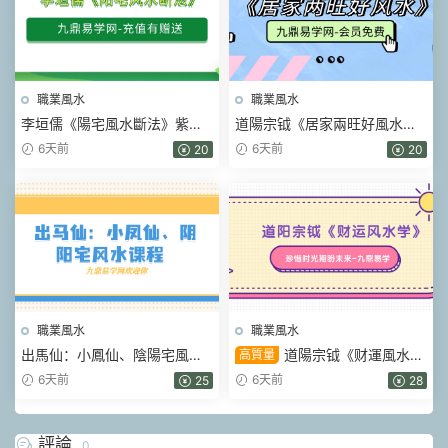
職業風水
職業風水
李垣儒《陽宅風水斷法》紫玄
道陽宗钺《居家兩旺好風水》
風水大成一實訓班9講視頻課
19集視頻
6天前
6天前
20
20
職業風水
職業風水
出馬仙：小鳳仙、陰陽宅風水
道陽宗钺《财運風水
高質量
課程 視頻56集+圖片筆記
學》34集視頻
6天前
6天前
25
28
評論
0