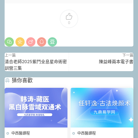
0
上一篇
下一篇
清合老師2025紫鬥全息星命術密
陳益峰兩本電子書
訓營三集
猜你喜歡
中西醫課程
中西醫課程