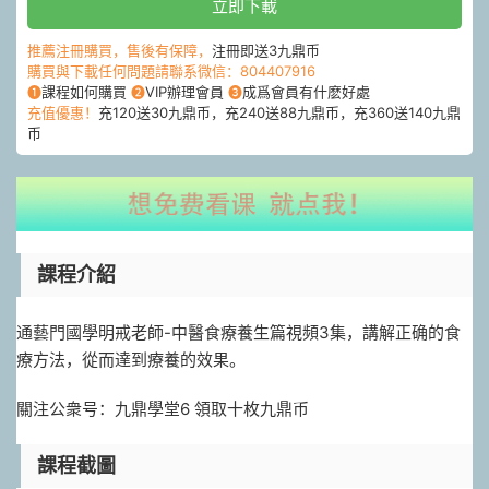
立即下載
推薦注冊購買，售後有保障，
注冊即送3九鼎币
購買與下載任何問題請聯系微信：804407916
❶
課程如何購買
❷
VIP辦理會員
❸
成爲會員有什麽好處
充值優惠！
充120送30九鼎币，充240送88九鼎币，充360送140九鼎
币
課程介紹
通藝門國學明戒老師-中醫食療養生篇視頻3集，講解正确的食
療方法，從而達到療養的效果。
關注公衆号：九鼎學堂6 領取十枚九鼎币
課程截圖