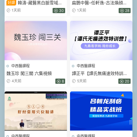
韓濤-藏醫黑白脈雪域雙
扁鵲中醫–任軒逸-古法煥顔術
好課
通術 視頻45集
(線上課) 視頻33集
1天前
1天前
30
28
中西醫課程
中西醫課程
魏玉珍 闖三關 六集視頻
譚正平【譚氏無痛速效特訓
營】線下班（現場視頻）52集
4天前
5天前
8
20
中西醫課程
中西醫課程