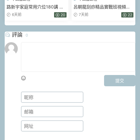
路新宇家庭常用穴位180講 視
呂朝龍刮痧精品實戰班視頻課
頻84集+網頁版文檔
144集（天津班現場實錄）
6天前
7天前
20
22
評論
0
提交