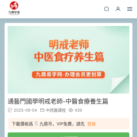
通藝門國學明戒老師-中醫食療養生篇
2025-09-04
中西醫課程
439
5
下載價格爲
九鼎币，VIP免費，請先
登錄