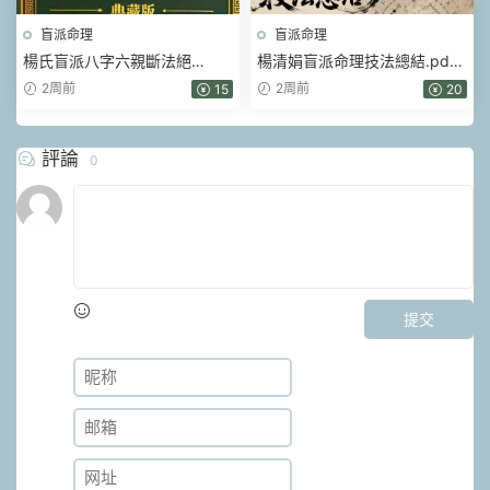
盲派命理
盲派命理
楊氏盲派八字六親斷法絕
楊清娟盲派命理技法總結.pdf
技.pdf 261頁
190頁
2周前
2周前
15
20
評論
0
提交