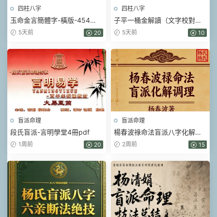
四柱八字
四柱八字
玉命金言簡體字-橫版-454
子平一桶金解讀（文字校對整
頁.pdf
理）.pdf 214頁
5天前
5天前
20
10
盲派命理
盲派命理
段氏盲派-言明學堂4冊pdf
楊春波祿命法盲派八字化解調
理A4銅版.pdf 372頁
1周前
2周前
20
15