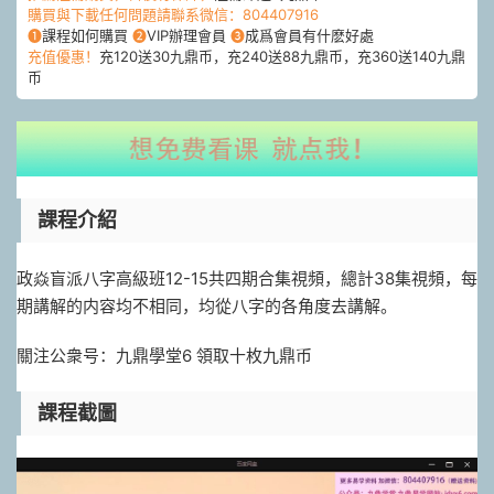
購買與下載任何問題請聯系微信：804407916
❶
課程如何購買
❷
VIP辦理會員
❸
成爲會員有什麽好處
充值優惠！
充120送30九鼎币，充240送88九鼎币，充360送140九鼎
币
課程介紹
政焱盲派八字高級班12-15共四期合集視頻，總計38集視頻，每
期講解的内容均不相同，均從八字的各角度去講解。
關注公衆号：九鼎學堂6 領取十枚九鼎币
課程截圖