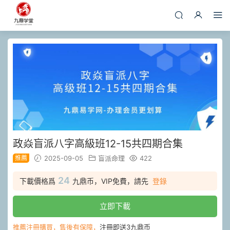
政焱盲派八字高級班12-15共四期合集
推薦
2025-09-05
盲派命理
422
24
下載價格爲
九鼎币，VIP免費，請先
登錄
立即下載
推薦注冊購買，售後有保障，
注冊即送3九鼎币