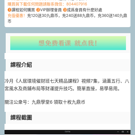
購買與下載任何問題請聯系微信：804407916
❶
課程如何購買
❷
VIP辦理會員
❸
成爲會員有什麽好處
充值優惠！
充120送30九鼎币，充240送88九鼎币，充360送140九鼎
币
課程介紹
冷月《人居環境催财班七天精品課程》視頻7集，涵蓋五行、八
宮風水及商鋪布局等财運提升技巧。簡單直接，易學易用。
關注公衆号：九鼎學堂6 領取十枚九鼎币
課程截圖