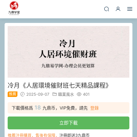
冷月《人居環境催财班七天精品課程》
推薦
2025-09-07
職業風水
401
18
下載價格爲
九鼎币，VIP免費，請先
登錄
立即下載
推薦注冊購買，售後有保障，
注冊即送3九鼎币