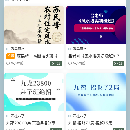
職業風水
職業風水
蘇民峰一宅斷培訓班《農
呂老師《風水堪輿初級班》70
好書
村住宅風水實戰、吉宅兇宅案
集視頻
9小時前
9小時前
25
25
例精解、兇宅案例精解》202
頁
四柱八字
四柱八字
九龍23800弟子班絕招分享會
九智 招财72局 視頻15集
視頻6集