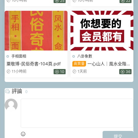
10小時前
10小時前
25
22
手相面相
八卦象數
粟敬博-民俗奇書-104頁.pdf
一心山人｜風水全階
高質量
113集系統課，從入門到實戰一
11小時前
1天前
10
36
套學完
評論
0
提交