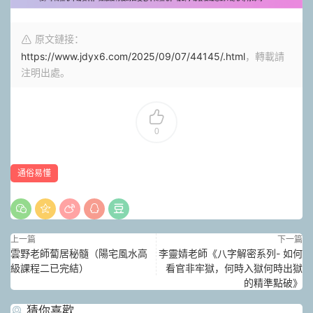
原文鏈接：
https://www.jdyx6.com/2025/09/07/44145/.html
，轉載請
注明出處。
0
通俗易懂
上一篇
下一篇
雲野老師蔔居秘髓（陽宅風水高
李靈婧老師《八字解密系列- 如何
級課程二已完結）
看官非牢獄，何時入獄何時出獄
的精準點破》
猜你喜歡