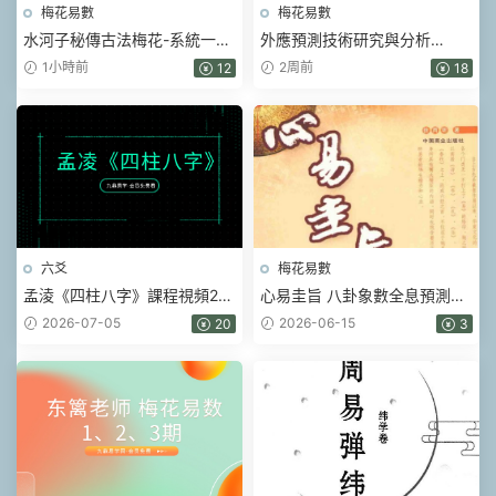
梅花易數
梅花易數
水河子秘傳古法梅花-系統一體
外應預測技術研究與分析
班.pdf 317頁
(2025 版内部資料)【原
1小時前
2周前
12
18
版】.pdf 156頁
六爻
梅花易數
孟淩《四柱八字》課程視頻22
心易圭旨 八卦象數全息預測
集
學.pdf 261頁
2026-07-05
2026-06-15
20
3