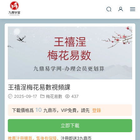
王禧浧梅花易數視頻課
2025-09-17
梅花易數
437
10
下載價格爲
九鼎币，VIP免費，請先
登錄
立即下載
推薦注冊購買，售後有保障，
注冊即送3九鼎币