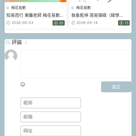
梅花易數
梅花易數
知易而行 東籬老師 梅花易數
執象乾坤 周易彈緯（緯學
1、2、3期共30集視頻+課件
卷）.pdf 326頁
2026-06-03
2026-05-14
20
15
評論
0
提交