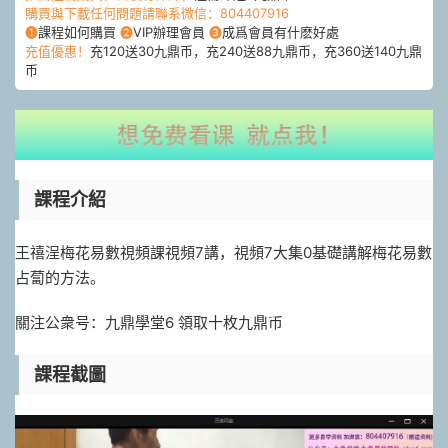
購買與下載任何問題請聯系微信：804407916
❶
課程如何購買
❷
VIP辦理會員
❸
成爲會員有什麽好處
充值優惠！
充120送30九鼎币，充240送88九鼎币，充360送140九鼎
币
課程介紹
王禧浧梅花易數視頻課視頻7講，視頻7大集0基礎講解梅花易數
占蔔的方法。
關注公衆号：九鼎學堂6 領取十枚九鼎币
課程截圖