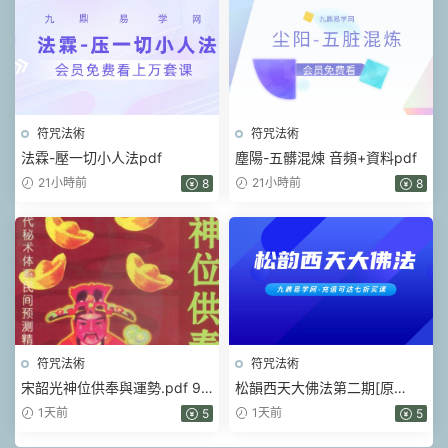
符咒法術
符咒法術
法霖-壓一切小人法pdf
塵陽-五髒混煉 音頻+資料pdf
21小時前
21小時前
8
8
符咒法術
符咒法術
宋韶光神位供奉與運勢.pdf 99
松韻西天大佛法第二期[原
頁
版].pdf 5頁
1天前
1天前
5
5