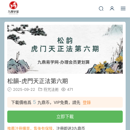
松韻-虎門天正法第六期
2025-09-22
符咒法術
471
5
下載價格爲
九鼎币，VIP免費，請先
登錄
立即下載
推薦注冊購買，售後有保障，
注冊即送3九鼎币