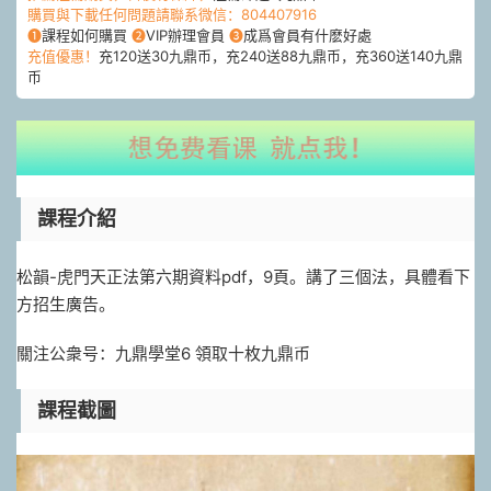
購買與下載任何問題請聯系微信：804407916
❶
課程如何購買
❷
VIP辦理會員
❸
成爲會員有什麽好處
充值優惠！
充120送30九鼎币，充240送88九鼎币，充360送140九鼎
币
課程介紹
松韻-虎門天正法第六期資料pdf，9頁。講了三個法，具體看下
方招生廣告。
關注公衆号：九鼎學堂6 領取十枚九鼎币
課程截圖