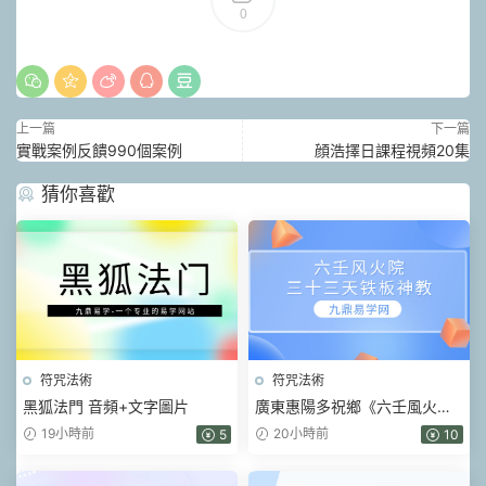
0
上一篇
下一篇
實戰案例反饋990個案例
顔浩擇日課程視頻20集
猜你喜歡
符咒法術
符咒法術
黑狐法門 音頻+文字圖片
廣東惠陽多祝鄉《六壬風火院
三十三天鐵闆神教》4本pdf
19小時前
20小時前
5
10