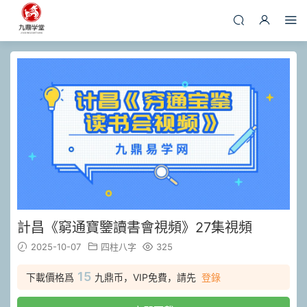
計昌《窮通寶鑒讀書會視頻》27集視頻
2025-10-07
四柱八字
325
15
下載價格爲
九鼎币，VIP免費，請先
登錄