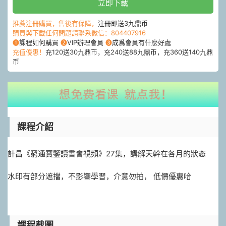
立即下載
推薦注冊購買，售後有保障，
注冊即送3九鼎币
購買與下載任何問題請聯系微信：804407916
❶
課程如何購買
❷
VIP辦理會員
❸
成爲會員有什麽好處
充值優惠！
充120送30九鼎币，充240送88九鼎币，充360送140九鼎
币
課程介紹
計昌《窮通寶鑒讀書會視頻》27集，講解天幹在各月的狀态
水印有部分遮擋，不影響學習，介意勿拍， 低價優惠哈
課程截圖