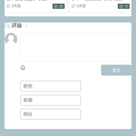
頁.pdf
理）.pdf 214頁
5天前
5天前
20
10
評論
0
提交