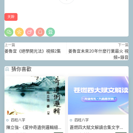
天幹
上一篇
下一篇
姜魯宜《絕學開光法》視頻2集
姜魯宜未來20年什麽行業最火 視
頻+錄音
猜你喜歡
四柱八字
四柱八字
陳立強-《夏仲奇遺例邏輯細解
蒼燃四大賦文解讀合集文字版