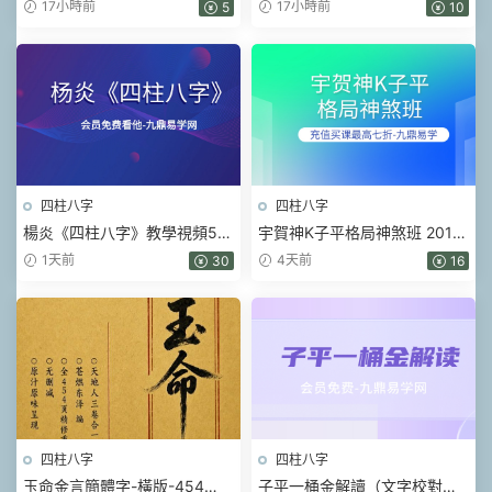
【第 1~7 篇】、》174頁–彩色
pdf
17小時前
17小時前
5
10
PDF電子書
四柱八字
四柱八字
楊炎《四柱八字》教學視頻56
宇賀神K子平格局神煞班 2017
集
年 .pdf 452頁
1天前
4天前
30
16
四柱八字
四柱八字
玉命金言簡體字-橫版-454
子平一桶金解讀（文字校對整