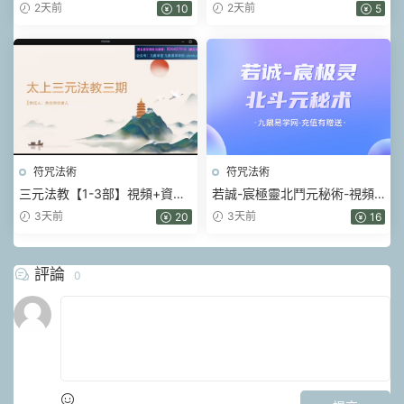
2天前
2天前
10
5
符咒法術
符咒法術
三元法教【1-3部】視頻+資料
若誠-宸極靈北鬥元秘術-視頻-
pdf
文檔pdf
3天前
3天前
20
16
評論
0