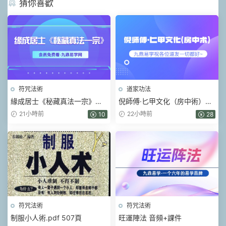
猜你喜歡
符咒法術
道家功法
緣成居士《秘藏真法一宗》視
倪師傅·匕甲文化（房中術）視
頻+課件
頻+課件
21小時前
22小時前
10
28
符咒法術
符咒法術
制服小人術.pdf 507頁
旺運陣法 音頻+課件