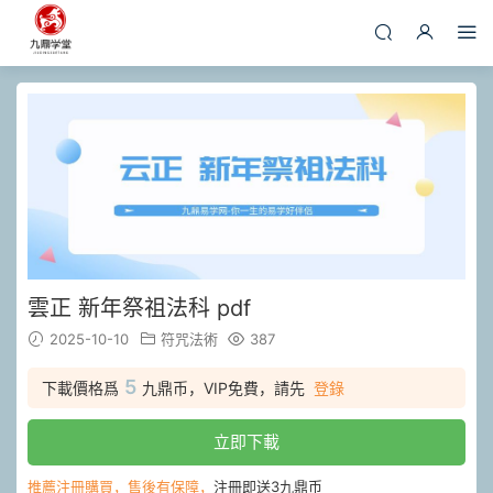
雲正 新年祭祖法科 pdf
2025-10-10
符咒法術
387
5
下載價格爲
九鼎币，VIP免費，請先
登錄
立即下載
推薦注冊購買，售後有保障，
注冊即送3九鼎币