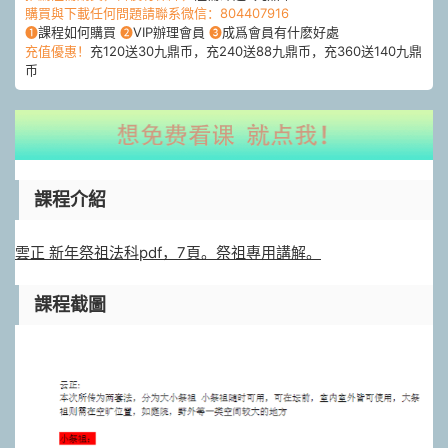
購買與下載任何問題請聯系微信：804407916
❶
課程如何購買
❷
VIP辦理會員
❸
成爲會員有什麽好處
充值優惠！
充120送30九鼎币，充240送88九鼎币，充360送140九鼎
币
課程介紹
雲正 新年祭祖法科pdf，7頁。祭祖專用講解。
課程截圖