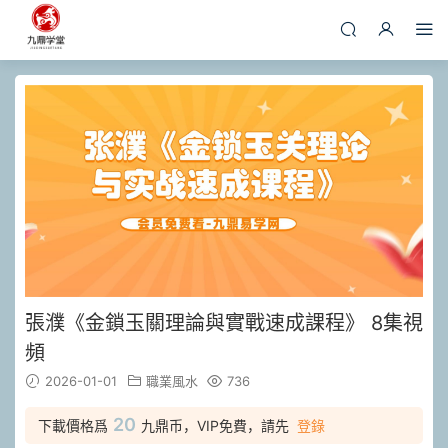
張濮《金鎖玉關理論與實戰速成課程》 8集視
頻
2026-01-01
職業風水
736
20
下載價格爲
九鼎币，VIP免費，請先
登錄