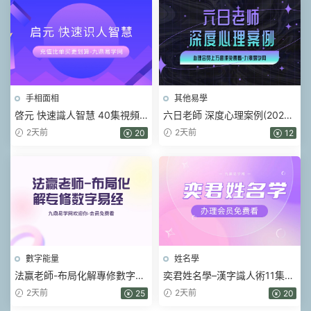
手相面相
其他易學
啓元 快速識人智慧 40集視頻
六日老師 深度心理案例(2026)
課
視頻16集
2天前
2天前
20
12
數字能量
姓名學
法赢老師-布局化解專修數字易
奕君姓名學–漢字識人術11集視
經 80集視頻
頻
2天前
2天前
25
20