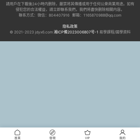
請用戶在下載後24小時内删除，嚴禁将其傳播或用于任何公衆商業用途。如有
侵犯您的合法權益，請立即聯系我們，我們将盡快删除相關内容。
聯系方式：微信：804407916 郵箱：1165870988@qq.com
隐私政策
© 2021-2023 jdyx6.com
湘ICP備2023006807号-1
易學課程/國學資料
首頁
發現
VIP
我的