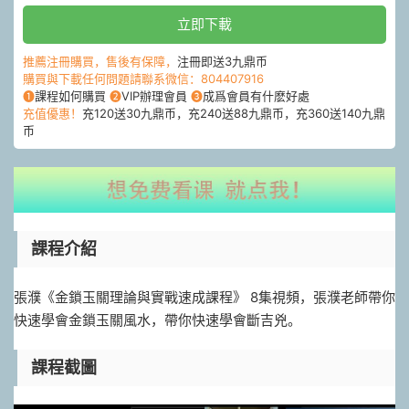
立即下載
推薦注冊購買，售後有保障，
注冊即送3九鼎币
購買與下載任何問題請聯系微信：804407916
❶
課程如何購買
❷
VIP辦理會員
❸
成爲會員有什麽好處
充值優惠！
充120送30九鼎币，充240送88九鼎币，充360送140九鼎
币
課程介紹
張濮《金鎖玉關理論與實戰速成課程》 8集視頻，張濮老師帶你
快速學會金鎖玉關風水，帶你快速學會斷吉兇。
課程截圖