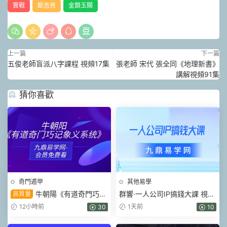
實戰
斷吉兇
金鎖玉關
上一篇
下一篇
五俊老師盲派八字課程 視頻17集
張老師 宋代 張全同《地理新書》
講解視頻91集
猜你喜歡
奇門遁甲
其他易學
牛朝陽《有道奇門巧記
群響·一人公司IP搞錢大課 視頻
高質量
象義系統》17集視頻 約3小時
+課件pdf
12小時前
1天前
30
10