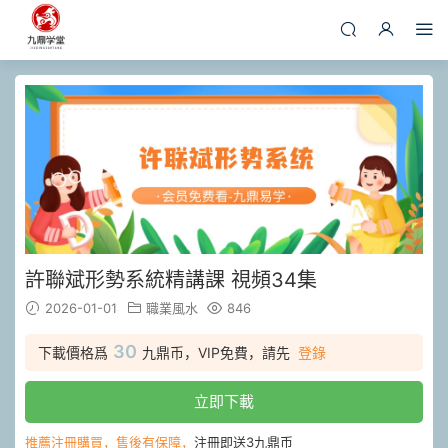
許聯斌形勢系統精講課 視頻34集
2026-01-01
職業風水
846
30
下載價格爲
九鼎币，VIP免費，請先
登錄
立即下載
推薦注冊購買，售後有保障，
注冊即送3九鼎币