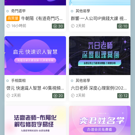
奇門遁甲
其他易學
牛朝陽《有道奇門巧記
群響·一人公司IP搞錢大課 視頻
高質量
象義系統》17集視頻 約3小時
+課件pdf
16小時前
2天前
30
10
手相面相
其他易學
啓元 快速識人智慧 40集視頻
六日老師 深度心理案例(2026)
課
視頻16集
2天前
2天前
20
12