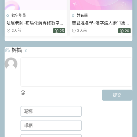
數字能量
姓名學
法赢老師-布局化解專修數字易
奕君姓名學–漢字識人術11集視
經 80集視頻
頻
2天前
3天前
25
20
評論
0
提交