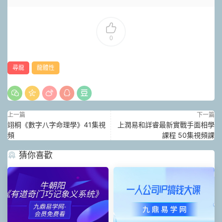
0
尋龍
龍體性
上一篇
下一篇
翊桐《數字八字命理學》41集視
上潤易和詳睿最新實戰手面相學
頻
課程 50集視頻課
猜你喜歡