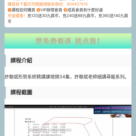
購買與下載任何問題請聯系微信：804407916
❶
課程如何購買
❷
VIP辦理會員
❸
成爲會員有什麽好處
充值優惠！
充120送30九鼎币，充240送88九鼎币，充360送140九鼎
币
課程介紹
許聯斌形勢系統精講課視頻34集，許聯斌老師細講尋龍系列。
課程截圖