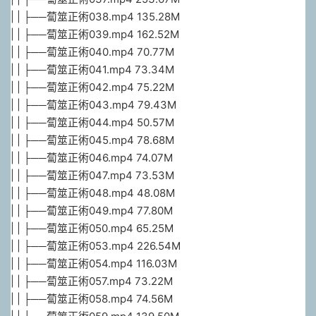
| | ├──蔔筮正術038.mp4 135.28M
| | ├──蔔筮正術039.mp4 162.52M
| | ├──蔔筮正術040.mp4 70.77M
| | ├──蔔筮正術041.mp4 73.34M
| | ├──蔔筮正術042.mp4 75.22M
| | ├──蔔筮正術043.mp4 79.43M
| | ├──蔔筮正術044.mp4 50.57M
| | ├──蔔筮正術045.mp4 78.68M
| | ├──蔔筮正術046.mp4 74.07M
| | ├──蔔筮正術047.mp4 73.53M
| | ├──蔔筮正術048.mp4 48.08M
| | ├──蔔筮正術049.mp4 77.80M
| | ├──蔔筮正術050.mp4 65.25M
| | ├──蔔筮正術053.mp4 226.54M
| | ├──蔔筮正術054.mp4 116.03M
| | ├──蔔筮正術057.mp4 73.22M
| | ├──蔔筮正術058.mp4 74.56M