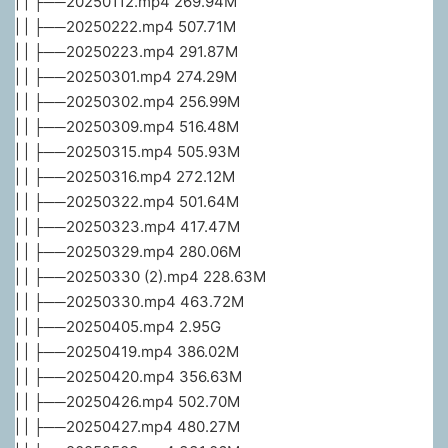
| | ├──20250112.mp4 269.94M
| | ├──20250222.mp4 507.71M
| | ├──20250223.mp4 291.87M
| | ├──20250301.mp4 274.29M
| | ├──20250302.mp4 256.99M
| | ├──20250309.mp4 516.48M
| | ├──20250315.mp4 505.93M
| | ├──20250316.mp4 272.12M
| | ├──20250322.mp4 501.64M
| | ├──20250323.mp4 417.47M
| | ├──20250329.mp4 280.06M
| | ├──20250330 (2).mp4 228.63M
| | ├──20250330.mp4 463.72M
| | ├──20250405.mp4 2.95G
| | ├──20250419.mp4 386.02M
| | ├──20250420.mp4 356.63M
| | ├──20250426.mp4 502.70M
| | ├──20250427.mp4 480.27M