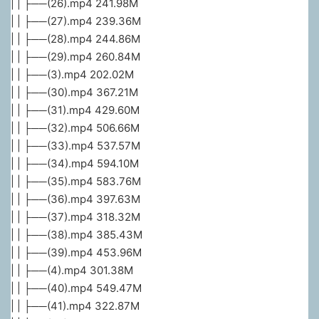
| | ├──(26).mp4 241.98M
| | ├──(27).mp4 239.36M
| | ├──(28).mp4 244.86M
| | ├──(29).mp4 260.84M
| | ├──(3).mp4 202.02M
| | ├──(30).mp4 367.21M
| | ├──(31).mp4 429.60M
| | ├──(32).mp4 506.66M
| | ├──(33).mp4 537.57M
| | ├──(34).mp4 594.10M
| | ├──(35).mp4 583.76M
| | ├──(36).mp4 397.63M
| | ├──(37).mp4 318.32M
| | ├──(38).mp4 385.43M
| | ├──(39).mp4 453.96M
| | ├──(4).mp4 301.38M
| | ├──(40).mp4 549.47M
| | ├──(41).mp4 322.87M