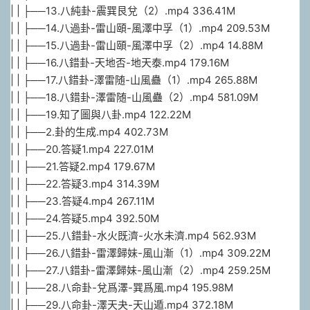
| | ├──13.八純卦-震巽艮兌（2）.mp4 336.41M
| | ├──14.八過卦-雷山頤-風澤中孚（1）.mp4 209.53M
| | ├──15.八過卦-雷山頤-風澤中孚（2）.mp4 14.88M
| | ├──16.八錯卦-天地否-地天泰.mp4 179.16M
| | ├──17.八錯卦-澤雷随-山風蠱（1）.mp4 265.88M
| | ├──18.八錯卦-澤雷随-山風蠱（2）.mp4 581.09M
| | ├──19.知了圖與八卦.mp4 122.22M
| | ├──2.卦的生成.mp4 402.73M
| | ├──20.答疑1.mp4 227.01M
| | ├──21.答疑2.mp4 179.67M
| | ├──22.答疑3.mp4 314.39M
| | ├──23.答疑4.mp4 267.11M
| | ├──24.答疑5.mp4 392.50M
| | ├──25.八錯卦-水火既濟-火水未濟.mp4 562.93M
| | ├──26.八錯卦-雷澤歸妹-風山漸（1）.mp4 309.22M
| | ├──27.八錯卦-雷澤歸妹-風山漸（2）.mp4 259.25M
| | ├──28.八命卦-兌爲澤-巽爲風.mp4 195.98M
| | ├──29.八命卦-澤天夬-天山遁.mp4 372.18M