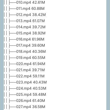
| | ├──010.mp4 42.61M
| | ├──011.mp4 60.88M
| | ├──012.mp4 38.42M
| | ├──013.mp4 61.07M
| | ├──014.mp4 39.72M
| | ├──015.mp4 38.92M
| | ├──016.mp4 61.96M
| | ├──017.mp4 39.60M
| | ├──018.mp4 40.36M
| | ├──019.mp4 60.55M
| | ├──020.mp4 61.94M
| | ├──021.mp4 39.71M
| | ├──022.mp4 59.11M
| | ├──023.mp4 40.43M
| | ├──024.mp4 40.53M
| | ├──025.mp4 59.48M
| | ├──026.mp4 61.40M
| | ├──027.mp4 36.58M