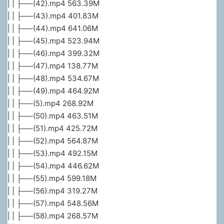
| | ├──(42).mp4 563.39M
| | ├──(43).mp4 401.83M
| | ├──(44).mp4 641.06M
| | ├──(45).mp4 523.94M
| | ├──(46).mp4 399.32M
| | ├──(47).mp4 138.77M
| | ├──(48).mp4 534.67M
| | ├──(49).mp4 464.92M
| | ├──(5).mp4 268.92M
| | ├──(50).mp4 463.51M
| | ├──(51).mp4 425.72M
| | ├──(52).mp4 564.87M
| | ├──(53).mp4 492.15M
| | ├──(54).mp4 446.62M
| | ├──(55).mp4 599.18M
| | ├──(56).mp4 319.27M
| | ├──(57).mp4 548.56M
| | ├──(58).mp4 268.57M