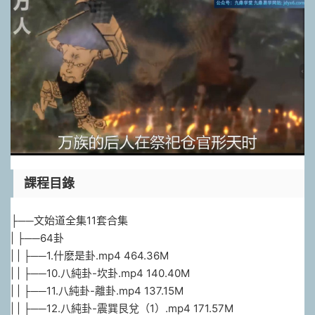
課程目錄
├──文始道全集11套合集
| ├──64卦
| | ├──1.什麽是卦.mp4 464.36M
| | ├──10.八純卦-坎卦.mp4 140.40M
| | ├──11.八純卦-離卦.mp4 137.15M
| | ├──12.八純卦-震巽艮兌（1）.mp4 171.57M