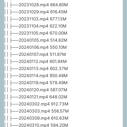
| | ├──20231028.mp4 664.80M
| | ├──20231029.mp4 616.45M
| | ├──20231103.mp4 677.13M
| | ├──20231104.mp4 622.10M
| | ├──20231105.mp4 670.00M
| | ├──20240105.mp4 514.62M
| | ├──20240106.mp4 550.10M
| | ├──20240107.mp4 511.97M
| | ├──20240112.mp4 601.94M
| | ├──20240113.mp4 602.37M
| | ├──20240114.mp4 950.48M
| | ├──20240119.mp4 579.49M
| | ├──20240120.mp4 587.07M
| | ├──20240121.mp4 648.02M
| | ├──20240302.mp4 912.73M
| | ├──20240303.mp4 556.57M
| | ├──20240309.mp4 610.63M
| | ├──20240310.mp4 594.20M