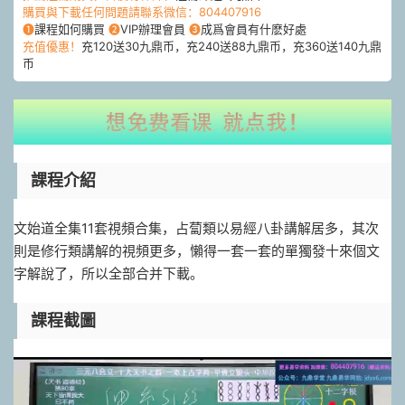
購買與下載任何問題請聯系微信：804407916
❶
課程如何購買
❷
VIP辦理會員
❸
成爲會員有什麽好處
充值優惠！
充120送30九鼎币，充240送88九鼎币，充360送140九鼎
币
課程介紹
文始道全集11套視頻合集，占蔔類以易經八卦講解居多，其次
則是修行類講解的視頻更多，懶得一套一套的單獨發十來個文
字解說了，所以全部合并下載。
課程截圖