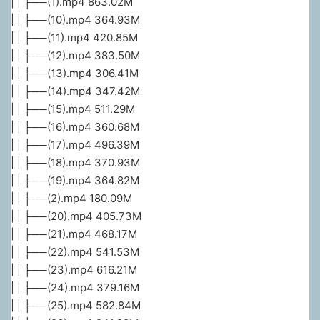
| | ├──(1).mp4 863.02M
| | ├──(10).mp4 364.93M
| | ├──(11).mp4 420.85M
| | ├──(12).mp4 383.50M
| | ├──(13).mp4 306.41M
| | ├──(14).mp4 347.42M
| | ├──(15).mp4 511.29M
| | ├──(16).mp4 360.68M
| | ├──(17).mp4 496.39M
| | ├──(18).mp4 370.93M
| | ├──(19).mp4 364.82M
| | ├──(2).mp4 180.09M
| | ├──(20).mp4 405.73M
| | ├──(21).mp4 468.17M
| | ├──(22).mp4 541.53M
| | ├──(23).mp4 616.21M
| | ├──(24).mp4 379.16M
| | ├──(25).mp4 582.84M