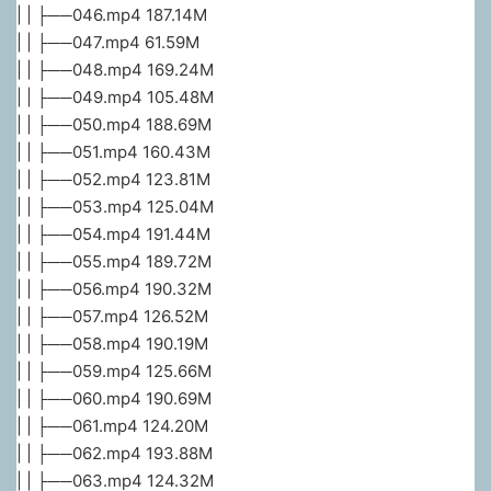
| | ├──046.mp4 187.14M
| | ├──047.mp4 61.59M
| | ├──048.mp4 169.24M
| | ├──049.mp4 105.48M
| | ├──050.mp4 188.69M
| | ├──051.mp4 160.43M
| | ├──052.mp4 123.81M
| | ├──053.mp4 125.04M
| | ├──054.mp4 191.44M
| | ├──055.mp4 189.72M
| | ├──056.mp4 190.32M
| | ├──057.mp4 126.52M
| | ├──058.mp4 190.19M
| | ├──059.mp4 125.66M
| | ├──060.mp4 190.69M
| | ├──061.mp4 124.20M
| | ├──062.mp4 193.88M
| | ├──063.mp4 124.32M