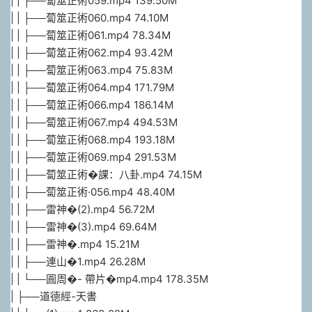
| | ├──蔔筮正術059.mp4 139.50M
| | ├──蔔筮正術060.mp4 74.10M
| | ├──蔔筮正術061.mp4 78.34M
| | ├──蔔筮正術062.mp4 93.42M
| | ├──蔔筮正術063.mp4 75.83M
| | ├──蔔筮正術064.mp4 171.79M
| | ├──蔔筮正術066.mp4 186.14M
| | ├──蔔筮正術067.mp4 494.53M
| | ├──蔔筮正術068.mp4 193.18M
| | ├──蔔筮正術069.mp4 291.53M
| | ├──蔔筮正術�課：八卦.mp4 74.15M
| | ├──蔔筮正術·056.mp4 48.40M
| | ├──雷神�(2).mp4 56.72M
| | ├──雷神�(3).mp4 69.64M
| | ├──雷神�.mp4 15.21M
| | ├──連山�1.mp4 26.28M
| | └──圓周�- 帶片�mp4.mp4 178.35M
| ├──道德經-天書