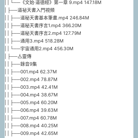
| | └──《文始·道德經》第一章 9.mp4 147.18M
| ├──道祕天書入門視頻
| | ├──道秘天書基本筆畫.mp4 246.84M
| | ├──道秘天書序言1.mp4 366.20M
| | ├──道秘天書序言2.mp4 127.79M
| | ├──通用3.mp4 518.28M
| | └──宇宙通用2.mp4 456.30M
| ├──亼靈傳
| | ├──錄音9集
| | ├──001.mp4 62.37M
| | ├──002.mp4 78.87M
| | ├──003.mp4 42.41M
| | ├──004.mp4 38.67M
| | ├──005.mp4 60.20M
| | ├──006.mp4 39.63M
| | ├──007.mp4 60.78M
| | ├──008.mp4 40.25M
| | ├──009.mp4 42.65M