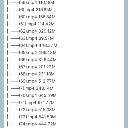
| | ├──(59).mp4 110.18M
| | ├──(6).mp4 216.85M
| | ├──(60).mp4 156.84M
| | ├──(61).mp4 114.42M
| | ├──(62).mp4 320.12M
| | ├──(63).mp4 89.57M
| | ├──(64).mp4 448.37M
| | ├──(65).mp4 496.43M
| | ├──(66).mp4 326.44M
| | ├──(67).mp4 201.23M
| | ├──(68).mp4 231.18M
| | ├──(69).mp4 512.77M
| | ├──(7).mp4 348.14M
| | ├──(70).mp4 645.49M
| | ├──(71).mp4 671.72M
| | ├──(72).mp4 515.08M
| | ├──(73).mp4 541.50M
| | ├──(74).mp4 444.72M