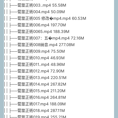
| | ├──蔔筮正術003..mp4 55.58M
| | ├──蔔筮正術004.mp4 50.09M
| | ├──蔔筮正術005 修改�mp4.mp4 60.53M
| | ├──蔔筮正術006.mp4 197.70M
| | ├──蔔筮正術0065.mp4 188.39M
| | ├──蔔筮正術007：五�mp4.mp4 72.16M
| | ├──蔔筮正術008納音.mp4 277.08M
| | ├──蔔筮正術009.mp4 75.50M
| | ├──蔔筮正術010.mp4 46.93M
| | ├──蔔筮正術011..mp4 48.96M
| | ├──蔔筮正術012.mp4 72.90M
| | ├──蔔筮正術013.mp4 220.51M
| | ├──蔔筮正術014.mp4 267.82M
| | ├──蔔筮正術015.mp4 211.20M
| | ├──蔔筮正術016.mp4 264.81M
| | ├──蔔筮正術017.mp4 188.09M
| | ├──蔔筮正術018.mp4 287.11M
| | ├──蔔筮正術019.mp4 255.21M