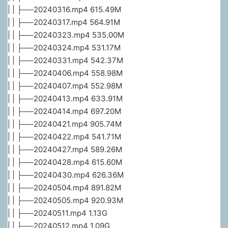
| | ├──20240316.mp4 615.49M
| | ├──20240317.mp4 564.91M
| | ├──20240323.mp4 535.00M
| | ├──20240324.mp4 531.17M
| | ├──20240331.mp4 542.37M
| | ├──20240406.mp4 558.98M
| | ├──20240407.mp4 552.98M
| | ├──20240413.mp4 633.91M
| | ├──20240414.mp4 697.20M
| | ├──20240421.mp4 905.74M
| | ├──20240422.mp4 541.71M
| | ├──20240427.mp4 589.26M
| | ├──20240428.mp4 615.60M
| | ├──20240430.mp4 626.36M
| | ├──20240504.mp4 891.82M
| | ├──20240505.mp4 920.93M
| | ├──20240511.mp4 1.13G
| | ├──20240512.mp4 1.09G