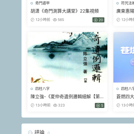
奇門遁甲
符咒法
胡潇《奇門測算大講堂》22集視頻
廣東惠
天鐵闆神
12小時前
565
12小時
20
四柱八字
四柱八
陳立強-《夏仲奇遺例邏輯細解【第
蒼燃四大
1~7 篇】、》174頁–彩色PDF電子書
13小時前
323
13小時
5
評論
0