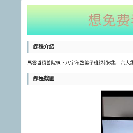
課程介紹
馬雲哲積善院線下八字私塾弟子班視頻6集，六大
課程截圖