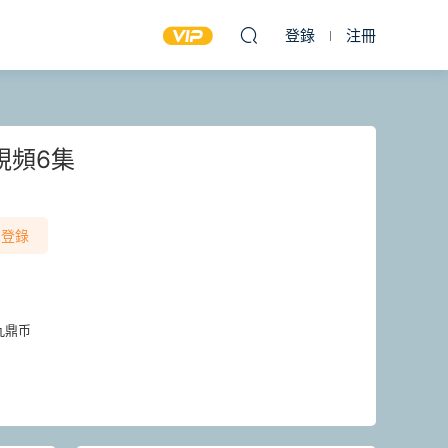
登錄
注冊
視頻6集
登錄
九鼎币