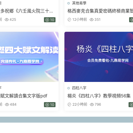
術
其他易學
陽多祝鄉《六壬風火院三十三
格西麥克合集真愛密碼終極商業
教》4本pdf
金剛經智慧人生當和尚遇上鑽石
前
425
12小時前
351
10
字
四柱八字
賦文解讀合集文字版pdf
楊炎《四柱八字》教學視頻56集
前
484
22小時前
796
10