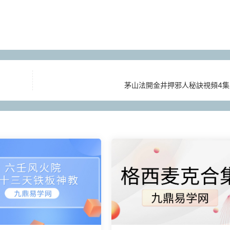
茅山法開金井押邪人秘訣視頻4集