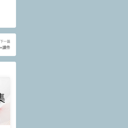
下一篇
+課件