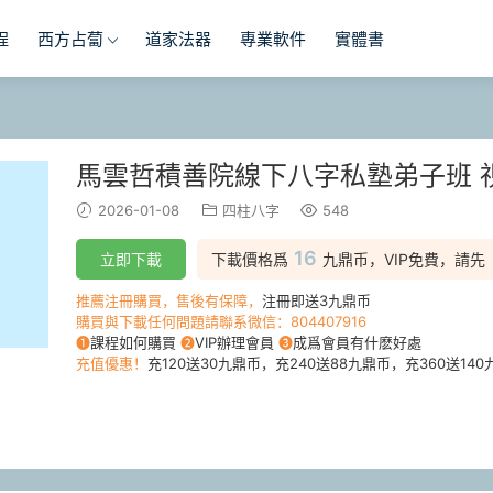
程
西方占蔔
道家法器
專業軟件
實體書
馬雲哲積善院線下八字私塾弟子班 
2026-01-08
四柱八字
548
16
立即下載
下載價格爲
九鼎币，VIP免費，請先
推薦注冊購買，售後有保障，
注冊即送3九鼎币
購買與下載任何問題請聯系微信：804407916
❶
課程如何購買
❷
VIP辦理會員
❸
成爲會員有什麽好處
充值優惠！
充120送30九鼎币，充240送88九鼎币，充360送140