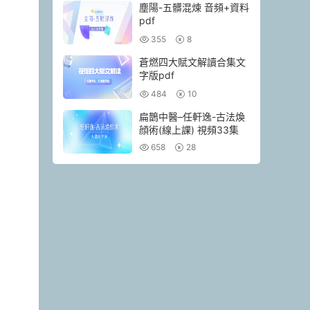
塵陽-五髒混煉 音頻+資料
pdf
355
8
蒼燃四大賦文解讀合集文
字版pdf
484
10
扁鵲中醫–任軒逸-古法煥
顔術(線上課) 視頻33集
658
28