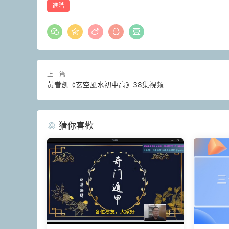
進階
上一篇
黃眷凱《玄空風水初中高》38集視頻
猜你喜歡