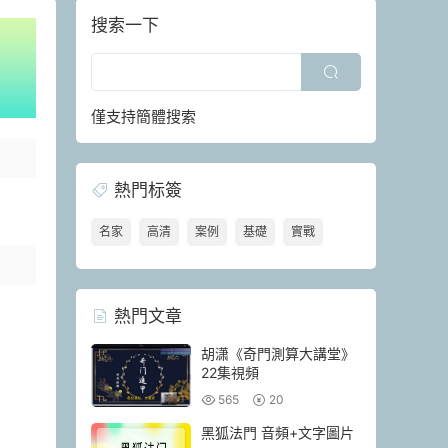
搜索一下
僅支持簡體搜索
熱門标簽
名家
高清
案例
基礎
實戰
熱門文章
胡潇《奇門測算大講堂》
22集視頻
565
20
黑狐法門 音頻+文字圖片