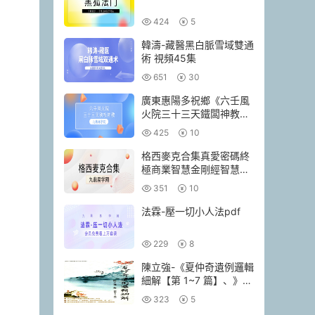
424
5
韓濤-藏醫黑白脈雪域雙通
術 視頻45集
651
30
廣東惠陽多祝鄉《六壬風
火院三十三天鐵闆神教》
4本pdf
425
10
格西麥克合集真愛密碼終
極商業智慧金剛經智慧人
生當和尚遇上鑽石
351
10
法霖-壓一切小人法pdf
229
8
陳立強-《夏仲奇遺例邏輯
細解【第 1~7 篇】、》
174頁–彩色PDF電子書
323
5