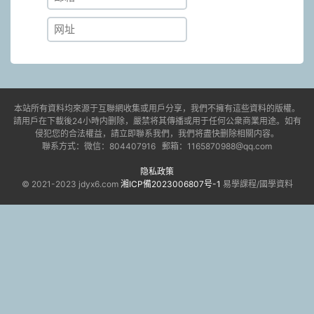
本站所有資料均來源于互聯網收集或用戶分享，我們不擁有這些資料的版權。
請用戶在下載後24小時内删除，嚴禁将其傳播或用于任何公衆商業用途。如有
侵犯您的合法權益，請立即聯系我們，我們将盡快删除相關内容。
聯系方式：微信：804407916 郵箱：1165870988@qq.com
隐私政策
© 2021-2023 jdyx6.com
湘ICP備2023006807号-1
易學課程/國學資料