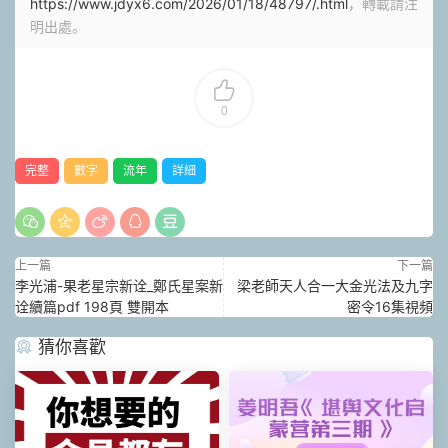
https://www.jdyx6.com/2026/01/18/48797/.html
，轉載請注
明出處。
0
完整
數字
流年
詳細
上一篇
下一篇
李光浦-果老星宗新诠_鄭氏星案新
梁老師天人合一大金光法及九字
诠續篇pdf 198頁 雙開本
密令16集視頻
猜你喜歡