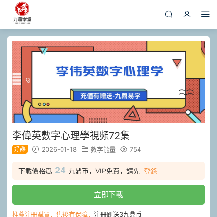
李偉英數字心理學視頻72集
好課
2026-01-18
數字能量
754
24
下載價格爲
九鼎币，VIP免費，請先
登錄
立即下載
推薦注冊購買，售後有保障，
注冊即送3九鼎币