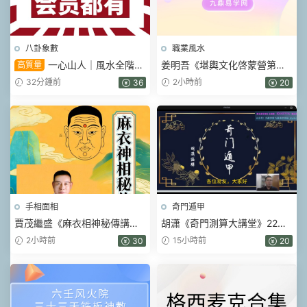
八卦象數
職業風水
一心山人｜風水全階
姜明吾《堪輿文化啓蒙營第三
高質量
113集系統課，從入門到實戰一
期》17集視頻
32分鍾前
2小時前
36
20
套學完
手相面相
奇門遁甲
賈茂繼‬盛《麻衣相神‬秘傳講筆
胡潇《奇門測算大講堂》22集
義‬記+麻衣神相藝四‬通玄高面階‬
視頻
2小時前
15小時前
30
20
相篇》2本pdf