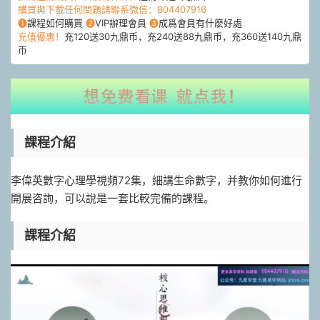
購買與下載任何問題請聯系微信：804407916
❶
課程如何購買
❷
VIP辦理會員
❸
成爲會員有什麽好處
充值優惠！
充120送30九鼎币，充240送88九鼎币，充360送140九鼎
币
課程介紹
李偉英數字心理學視頻72集，細講生命數字，并教你如何進行
開展咨詢，可以說是一套比較完備的課程。
課程介紹