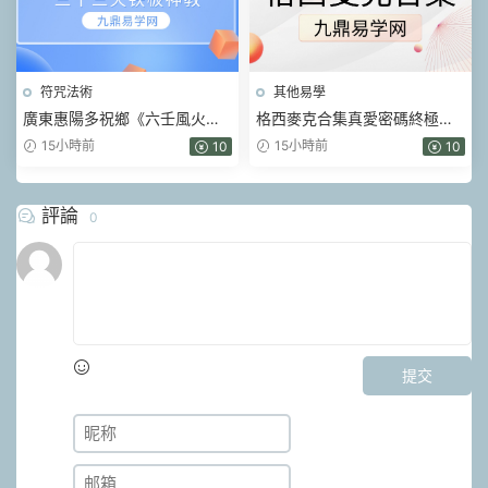
符咒法術
其他易學
廣東惠陽多祝鄉《六壬風火院
格西麥克合集真愛密碼終極商
三十三天鐵闆神教》4本pdf
業智慧金剛經智慧人生當和尚
15小時前
15小時前
10
10
遇上鑽石
評論
0
提交