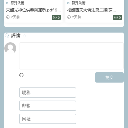
符咒法術
符咒法術
宋韶光神位供奉與運勢.pdf 99
松韻西天大佛法第二期[原
頁
版].pdf 5頁
2天前
2天前
5
5
評論
0
提交