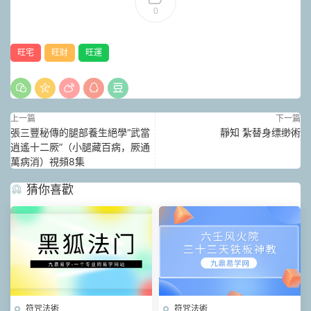
0
旺宅
旺财
旺運
上一篇
下一篇
張三豐秘傳的腿部養生絕學“武當
靜知 紮替身缥缈術
逍遙十二厥”（小腿藏百病，厥通
萬病消）視頻8集
猜你喜歡
符咒法術
符咒法術