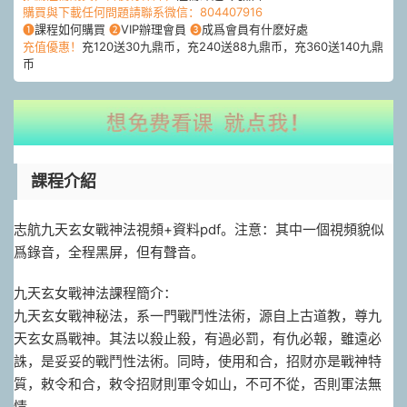
購買與下載任何問題請聯系微信：804407916
❶
課程如何購買
❷
VIP辦理會員
❸
成爲會員有什麽好處
充值優惠！
充120送30九鼎币，充240送88九鼎币，充360送140九鼎
币
課程介紹
志航九天玄女戰神法視頻+資料pdf。注意：其中一個視頻貌似
爲錄音，全程黑屏，但有聲音。
九天玄女戰神法課程簡介：
九天玄女戰神秘法，系一門戰鬥性法術，源自上古道教，尊九
天玄女爲戰神。其法以殺止殺，有過必罰，有仇必報，雖遠必
誅，是妥妥的戰鬥性法術。同時，使用和合，招财亦是戰神特
質，敕令和合，敕令招财則軍令如山，不可不從，否則軍法無
情