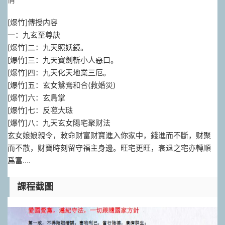
[爆竹]傳授内容
一：九玄至尊訣
[爆竹]二：九天照妖鏡。
[爆竹]三：九天寶劍斬小人惡口。
[爆竹]四：九天化天地業三厄。
[爆竹]五：玄女鴛鴦和合(救婚災)
[爆竹]六：玄鳥掌
[爆竹]七：反噬大琺
[爆竹]八：九天玄女陽宅聚财法
玄女娘娘親令，敕命财富财寶進入你家中，錢進而不斷，财聚
而不散，财寶時刻留守福主身邊。旺宅更旺，衰退之宅亦轉順
爲富….
課程截圖