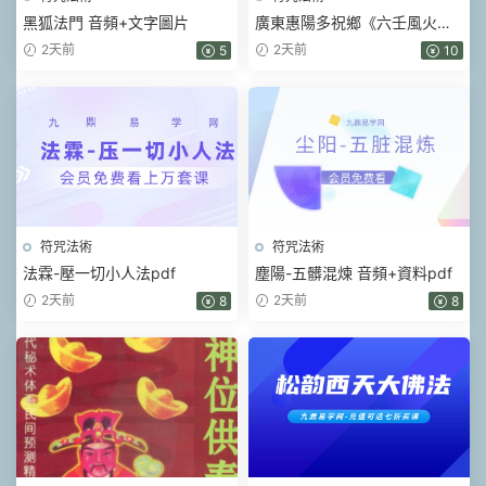
黑狐法門 音頻+文字圖片
廣東惠陽多祝鄉《六壬風火院
三十三天鐵闆神教》4本pdf
2天前
2天前
5
10
符咒法術
符咒法術
法霖-壓一切小人法pdf
塵陽-五髒混煉 音頻+資料pdf
2天前
2天前
8
8