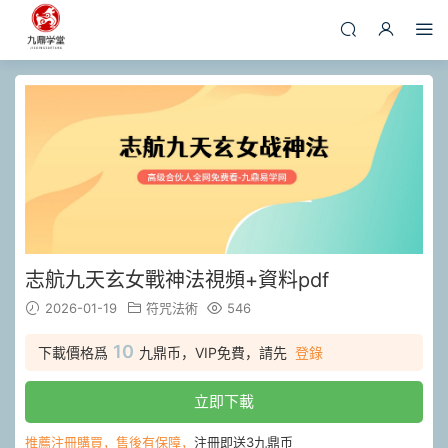
志航九天玄女戰神法視頻+資料pdf
2026-01-19
符咒法術
546
10
下載價格爲
九鼎币，VIP免費，請先
登錄
立即下載
推薦注冊購買，售後有保障，
注冊即送3九鼎币