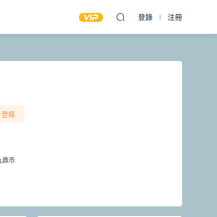
登錄
注冊
登錄
九鼎币