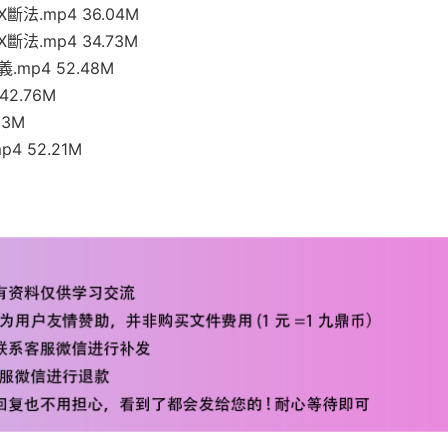
法.mp4 36.04M
法.mp4 34.73M
mp4 52.48M
2.76M
53M
 52.21M
M