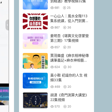
到精通》教學視頻32集
681
25
一心山人｜風水全階113
集系統課，從入門到實戰
一套學完
867
36
姜明吾《堪輿文化啓蒙營
第三期》17集視頻
657
20
賈茂繼‬盛《麻衣相神‬秘傳
講筆義‬記+麻衣神相藝四‬
通玄高面階‬相篇》2本pdf
624
30
黃小鞋 初識你的人生 視
頻33集
469
20
胡潇《奇門測算大講堂》
22集視頻
570
20