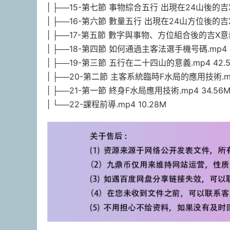
| ├──15-第七節 事物綜合五行 出現在24山後的吉X斷
| ├──16-第六節 數量五行 出現在24山方位後的吉X斷
| ├──17-第五節 數字與事物、方位組合後的吉X意義.
| ├──18-第四節 如何通過主客法選手機号碼.mp4 4
| ├──19-第三節 五行在二十四山的意義.mp4 42.
| ├──20-第二節 主客系統臨時F水局的應用技術.mp4
| ├──21-第一節 終身F水局應用技術.mp4 34.56
| └──22-課程前導.mp4 10.28M