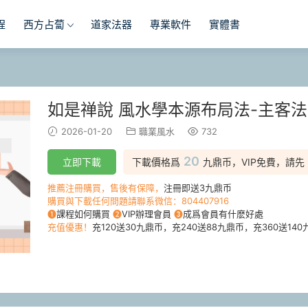
程
西方占蔔
道家法器
專業軟件
實體書
如是禅說 風水學本源布局法-主客法
2026-01-20
職業風水
732
20
立即下載
下載價格爲
九鼎币，VIP免費，請先
推薦注冊購買，售後有保障，
注冊即送3九鼎币
購買與下載任何問題請聯系微信：804407916
❶
課程如何購買
❷
VIP辦理會員
❸
成爲會員有什麽好處
充值優惠！
充120送30九鼎币，充240送88九鼎币，充360送140