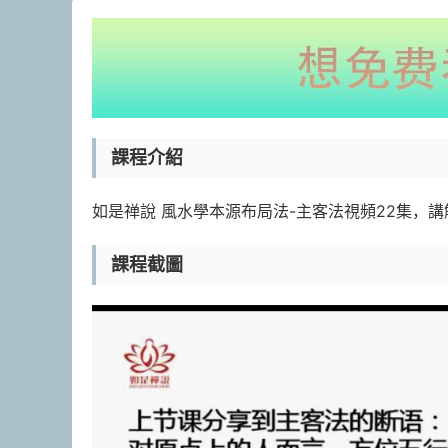
課程介紹
如是禅說 風水學本源布局法-主客法視頻22集，
課程截圖