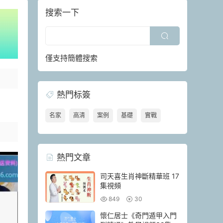
搜索一下
僅支持簡體搜索
熱門标簽
名家
高清
案例
基礎
實戰
熱門文章
司天喜生肖神斷精華班 17
集視頻
849
30
懷仁居士《奇門遁甲入門