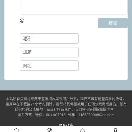
提交
本站所有資料均來源于互聯網收集或用戶分享，我們不擁有這些資料的版權。
請用戶在下載後24小時内删除，嚴禁将其傳播或用于任何公衆商業用途。如有
侵犯您的合法權益，請立即聯系我們，我們将盡快删除相關内容。
聯系方式：微信：804407916 郵箱：1165870988@qq.com
隐私政策
© 2021-2023 jdyx6.com
湘ICP備2023006807号-1
易學課程/國學資料