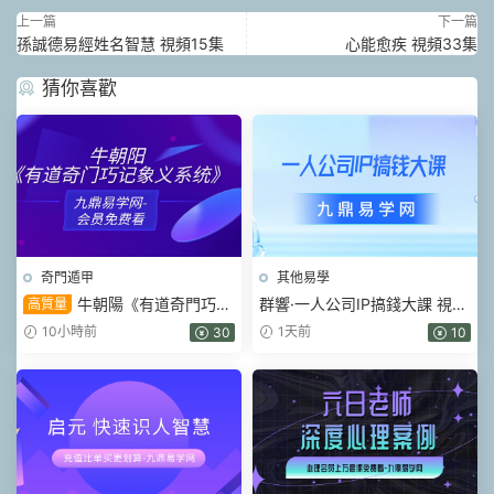
上一篇
下一篇
孫誠德易經姓名智慧 視頻15集
心能愈疾 視頻33集
猜你喜歡
奇門遁甲
其他易學
牛朝陽《有道奇門巧記
群響·一人公司IP搞錢大課 視頻
高質量
象義系統》17集視頻 約3小時
+課件pdf
10小時前
1天前
30
10