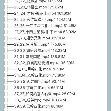
| ├──22_22_兄弟宮.mp4 112.25M
| ├──23_23_仆役宮.mp4 175.62M
| ├──24_24_宮位串聯-上.mp4 161.60M
| ├──25_25_宮位串聯-下.mp4 124.15M
| ├──26_26_十四主星長相-上.mp4 51.48M
| ├──27_27_十四主星長相-下.mp4 68.92M
| ├──28_28_運勢案例.mp4 129.16M
| ├──29_29_生時校正.mp4 175.80M
| ├──30_30_如何合盤.mp4 113.23M
| ├──31_31_常見問題.mp4 138.81M
| ├──32_32_真實應驗總結.mp4 135.89M
| ├──33_33_甲幹四化.mp4 76.91M
| ├──34_34_乙幹四化.mp4 73.80M
| ├──35_35_丙幹四化.mp4 93.41M
| ├──36_36_丁幹四化.mp4 65.11M
| ├──37_37_如何給别人看盤.mp4 28.99M
| ├──38_38_戊幹四化.mp4 101.64M
| ├──39_39_己幹四化.mp4 88.18M