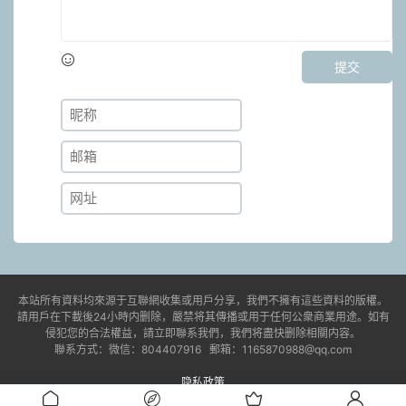
提交
本站所有資料均來源于互聯網收集或用戶分享，我們不擁有這些資料的版權。
請用戶在下載後24小時内删除，嚴禁将其傳播或用于任何公衆商業用途。如有
侵犯您的合法權益，請立即聯系我們，我們将盡快删除相關内容。
聯系方式：微信：804407916 郵箱：1165870988@qq.com
隐私政策
© 2021-2023 jdyx6.com
湘ICP備2023006807号-1
易學課程/國學資料