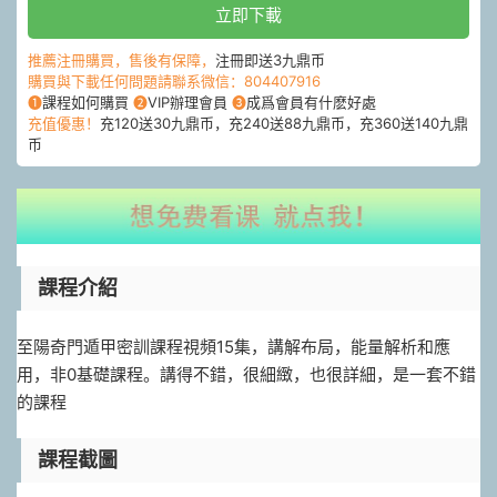
立即下載
推薦注冊購買，售後有保障，
注冊即送3九鼎币
購買與下載任何問題請聯系微信：804407916
❶
課程如何購買
❷
VIP辦理會員
❸
成爲會員有什麽好處
充值優惠！
充120送30九鼎币，充240送88九鼎币，充360送140九鼎
币
課程介紹
至陽奇門遁甲密訓課程視頻15集，講解布局，能量解析和應
用，非0基礎課程。講得不錯，很細緻，也很詳細，是一套不錯
的課程
課程截圖