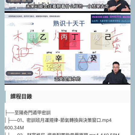
課程目錄
├──至陽奇門遁甲密訓
| ├──01、密訓班月運規律-節氣轉換與決策窗口.mp4
600.34M