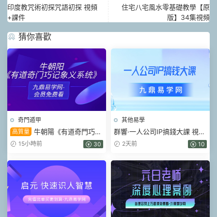
印度教咒術初探咒語初探 視頻
住宅八宅風水零基礎教學【原
+課件
版】34集視頻
猜你喜歡
奇門遁甲
其他易學
牛朝陽《有道奇門巧記
群響·一人公司IP搞錢大課 視頻
高質量
象義系統》17集視頻 約3小時
+課件pdf
15小時前
2天前
30
10