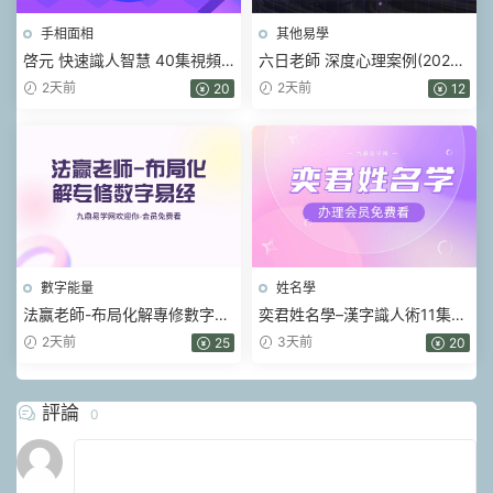
手相面相
其他易學
啓元 快速識人智慧 40集視頻
六日老師 深度心理案例(2026)
課
視頻16集
2天前
2天前
20
12
數字能量
姓名學
法赢老師-布局化解專修數字易
奕君姓名學–漢字識人術11集視
經 80集視頻
頻
2天前
3天前
25
20
評論
0