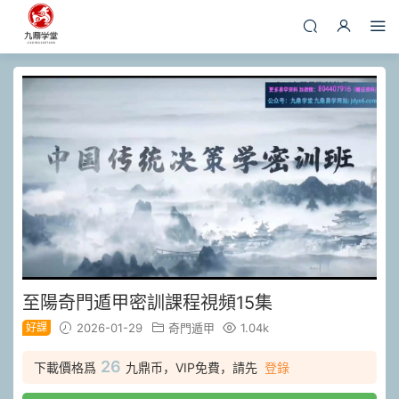
至陽奇門遁甲密訓課程視頻15集
好課
2026-01-29
奇門遁甲
1.04k
26
下載價格爲
九鼎币，VIP免費，請先
登錄