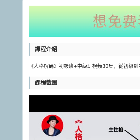
課程介紹
《人格解碼》初級班+中級班視頻30集，從初級到
課程截圖