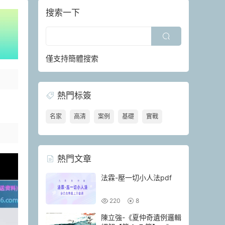
搜索一下
僅支持簡體搜索
熱門标簽
名家
高清
案例
基礎
實戰
熱門文章
法霖-壓一切小人法pdf
220
8
陳立強-《夏仲奇遺例邏輯