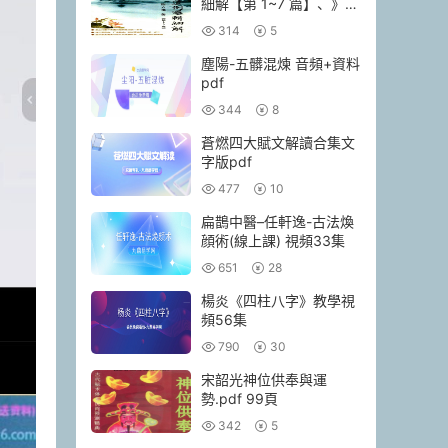
細解【第 1~7 篇】、》
174頁–彩色PDF電子書
314
5
塵陽-五髒混煉 音頻+資料
pdf
344
8
蒼燃四大賦文解讀合集文
字版pdf
477
10
扁鵲中醫–任軒逸-古法煥
顔術(線上課) 視頻33集
651
28
楊炎《四柱八字》教學視
頻56集
790
30
宋韶光神位供奉與運
勢.pdf 99頁
342
5