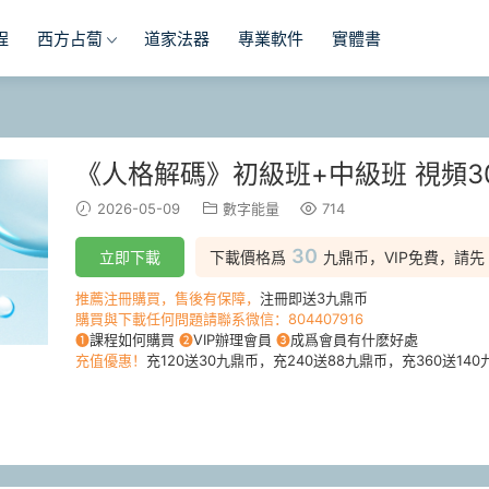
程
西方占蔔
道家法器
專業軟件
實體書
《人格解碼》初級班+中級班 視頻3
2026-05-09
數字能量
714
30
立即下載
下載價格爲
九鼎币，VIP免費，請先
推薦注冊購買，售後有保障，
注冊即送3九鼎币
購買與下載任何問題請聯系微信：804407916
❶
課程如何購買
❷
VIP辦理會員
❸
成爲會員有什麽好處
充值優惠！
充120送30九鼎币，充240送88九鼎币，充360送140