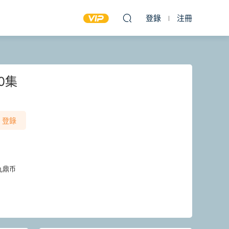
登錄
注冊
0集
登錄
九鼎币