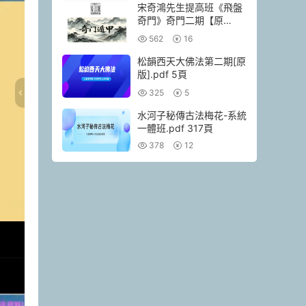
宋奇鴻先生提高班《飛盤
奇門》奇門二期【原
版】.pdf 90頁
562
16
松韻西天大佛法第二期[原
版].pdf 5頁
325
5
水河子秘傳古法梅花-系統
一體班.pdf 317頁
378
12