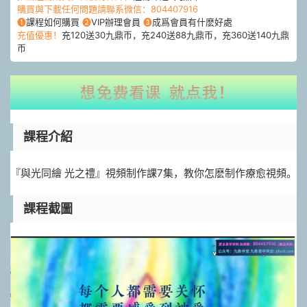
購買與下載任何問題請聯系微信：804407916
❶
課程如何購買
❷
VIP辦理會員
❸
成爲會員有什麽好處
充值優惠！
充120送30九鼎币，充240送88九鼎币，充360送140九鼎
币
課程介紹
『與光同繪 光之禮』視頻制作課7集，教你怎麽制作療愈視頻。
課程截圖