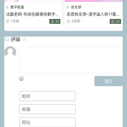
數字能量
姓名學
法赢老師-布局化解專修數字易
奕君姓名學–漢字識人術11集視
經 80集視頻
頻
1天前
2天前
25
20
評論
0
提交