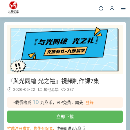
『與光同繪 光之禮』視頻制作課7集
2026-05-22
其他易學
387
10
下載價格爲
九鼎币，VIP免費，請先
登錄
立即下載
推薦注冊購買，售後有保障，
注冊即送3九鼎币