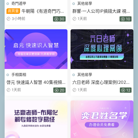
奇門遁甲
其他易學
牛朝陽《有道奇門巧記
群響·一人公司IP搞錢大課 視頻
高質量
象義系統》17集視頻 約3小時
+課件pdf
3小時前
1天前
30
10
手相面相
其他易學
啓元 快速識人智慧 40集視頻
六日老師 深度心理案例(2026)
課
視頻16集
1天前
1天前
20
12