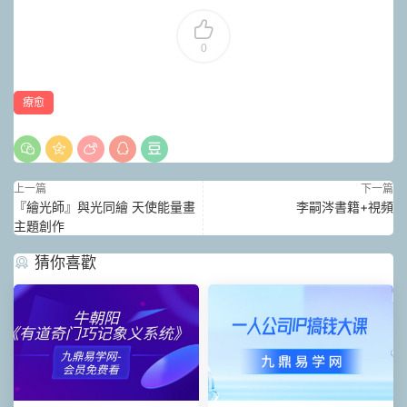
0
療愈
上一篇
下一篇
『繪光師』與光同繪 天使能量畫
李嗣涔書籍+視頻
主題創作
猜你喜歡