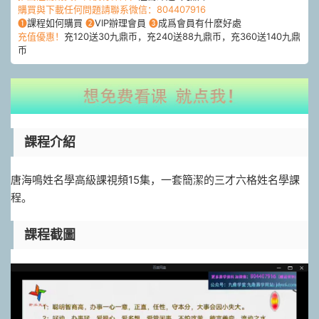
購買與下載任何問題請聯系微信：804407916
❶
課程如何購買
❷
VIP辦理會員
❸
成爲會員有什麽好處
充值優惠！
充120送30九鼎币，充240送88九鼎币，充360送140九鼎
币
課程介紹
唐海鳴姓名學高級課視頻15集，一套簡潔的三才六格姓名學課
程。
課程截圖