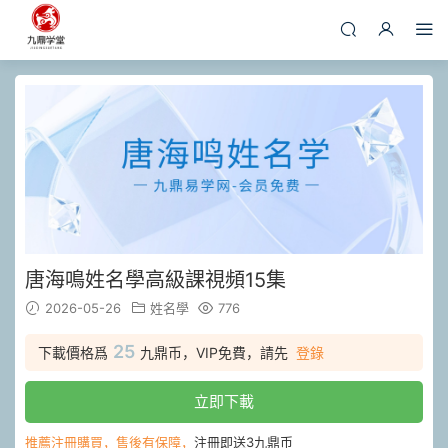
唐海鳴姓名學高級課視頻15集
2026-05-26
姓名學
776
25
下載價格爲
九鼎币，VIP免費，請先
登錄
立即下載
推薦注冊購買，售後有保障，
注冊即送3九鼎币