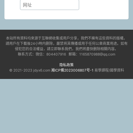
本站所有資料均來源于互聯網收集或用戶分享，我們不擁有這些資料的版權。
請用戶在下載後24小時内删除，嚴禁将其傳播或用于任何公衆商業用途。如有
侵犯您的合法權益，請立即聯系我們，我們将盡快删除相關内容。
聯系方式：微信：804407916 郵箱：1165870988@qq.com
隐私政策
© 2021-2023 jdyx6.com
湘ICP備2023006807号-1
易學課程/國學資料