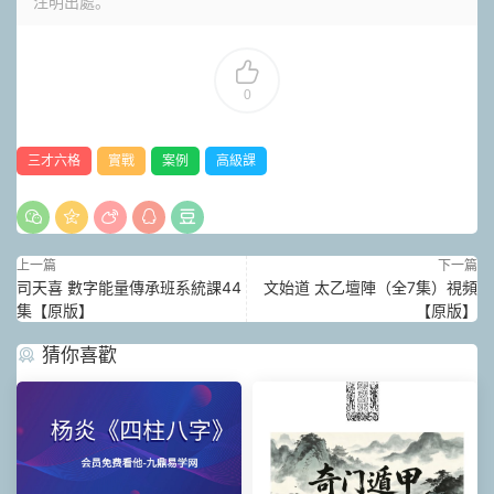
注明出處。
0
三才六格
實戰
案例
高級課
上一篇
下一篇
司天喜 數字能量傳承班系統課44
文始道 太乙壇陣（全7集）視頻
集【原版】
【原版】
猜你喜歡