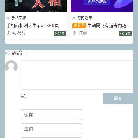
手相面相
奇門遁甲
手相面相測人生.pdf 369頁
牛朝陽《有道奇門巧記
高質量
象義系統》17集視頻 約3小時
4小時前
1天前
10
30
評論
0
提交