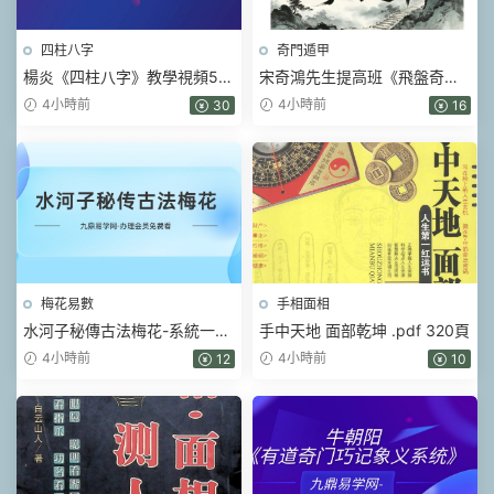
四柱八字
奇門遁甲
楊炎《四柱八字》教學視頻56
宋奇鴻先生提高班《飛盤奇
集
門》奇門二期【原版】.pdf 90
4小時前
4小時前
30
16
頁
梅花易數
手相面相
水河子秘傳古法梅花-系統一體
手中天地 面部乾坤 .pdf 320頁
班.pdf 317頁
4小時前
4小時前
12
10