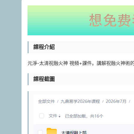
課程介紹
元淨-太清祝融火神 視頻+課件。講解祝融火神術
課程截圖