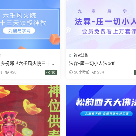
術
符咒法術
陽多祝鄉《六壬風火院三十三
法霖-壓一切小人法pdf
教》4本pdf
前
428
20小時前
234
10