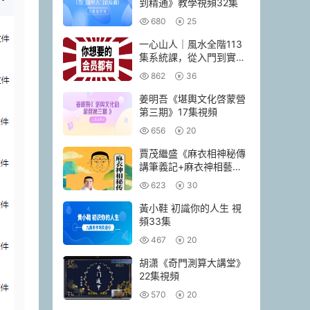
到精通》教學視頻32集
680
25
一心山人｜風水全階113
集系統課，從入門到實戰
一套學完
862
36
姜明吾《堪輿文化啓蒙營
第三期》17集視頻
656
20
賈茂繼‬盛《麻衣相神‬秘傳
講筆義‬記+麻衣神相藝四‬
通玄高面階‬相篇》2本pdf
623
30
黃小鞋 初識你的人生 視
頻33集
467
20
胡潇《奇門測算大講堂》
22集視頻
570
20