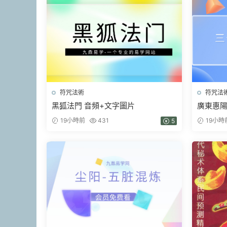
符咒法術
符咒法
黑狐法門 音頻+文字圖片
廣東惠
天鐵闆神
19小時前
431
19小時
5