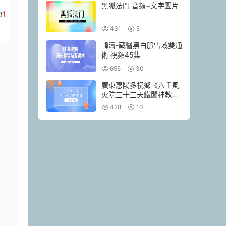
黑狐法門 音頻+文字圖片
431
5
韓濤-藏醫黑白脈雪域雙通
術 視頻45集
655
30
廣東惠陽多祝鄉《六壬風
火院三十三天鐵闆神教》
4本pdf
428
10