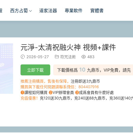
程
西方占蔔
道家法器
專業軟件
實體書
元淨-太清祝融火神 視頻+課件
2026-05-27
符咒法術
483
10
立即下載
下載價格爲
九鼎币，VIP免費，請先
推薦注冊購買，售後有保障，
注冊即送3九鼎币
購買與下載任何問題請聯系微信：804407916
❶
課程如何購買
❷
VIP辦理會員
❸
成爲會員有什麽好處
充值優惠！
充120送30九鼎币，充240送88九鼎币，充360送140