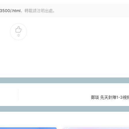
3500/.html
，轉載請注明出處。
0
鄭琰 先天針陣1-3視