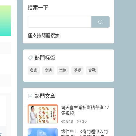
搜索一下
僅支持簡體搜索
熱門标簽
名家
高清
案例
基礎
實戰
熱門文章
司天喜生肖神斷精華班 17
集視頻
848
30
懷仁居士《奇門遁甲入門