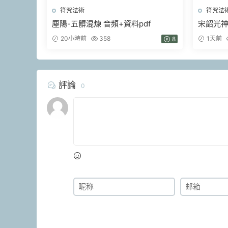
符咒法術
符咒法
塵陽-五髒混煉 音頻+資料pdf
宋韶光神
20小時前
358
1天前
8
評論
0