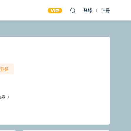
登錄
注冊
登錄
九鼎币