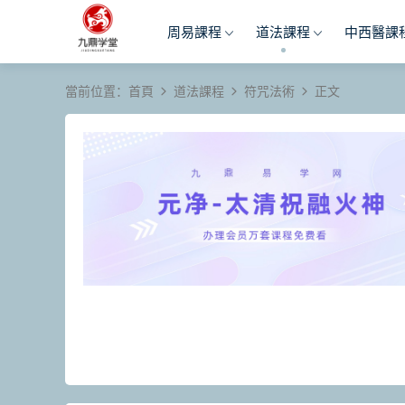
周易課程
道法課程
中西醫課
當前位置：
首頁
道法課程
符咒法術
正文