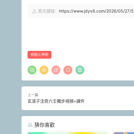
原文鏈接：
https://www.jdyx6.com/2026/05/27/5
祝融火神術
上一篇
玄清子沈奇六壬獨步視頻+課件
猜你喜歡