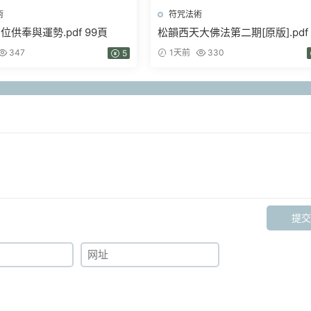
術
符咒法術
位供奉與運勢.pdf 99頁
松韻西天大佛法第二期[原版].pdf
347
1天前
330
5
提交