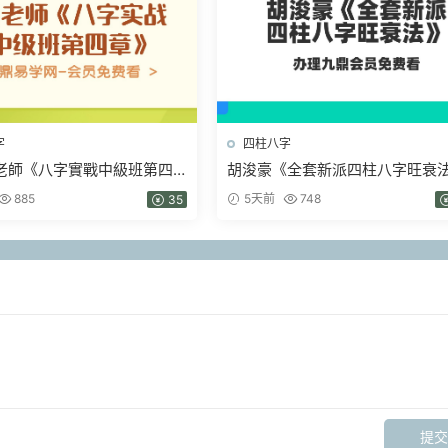
字
四柱八字
老師《八字實戰中級班第四
胡浚豪《全套新派四柱八字旺衰
5集視頻
19集視頻
885
5天前
748
35
提交