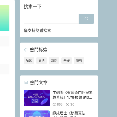
搜索一下
僅支持簡體搜索
熱門标簽
名家
高清
案例
基礎
實戰
熱門文章
牛朝陽《有道奇門巧記象
義系統》17集視頻 約3小
時
865
30
緣成居士《秘藏真法一