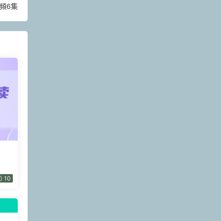
頻6集
10