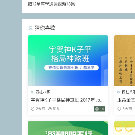
把12星座學通透視頻13集
猜你喜歡
四柱八字
四柱八
宇賀神K子平格局神煞班 2017年 .pdf
玉命金言簡
452頁
2天前
516
3天前
16