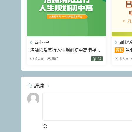
四柱八字
四柱八
洛謙陰陽五行人生規劃初中高階視頻
呂
實戰
3套
章》35
4天前
657
5天前
24
評論
0