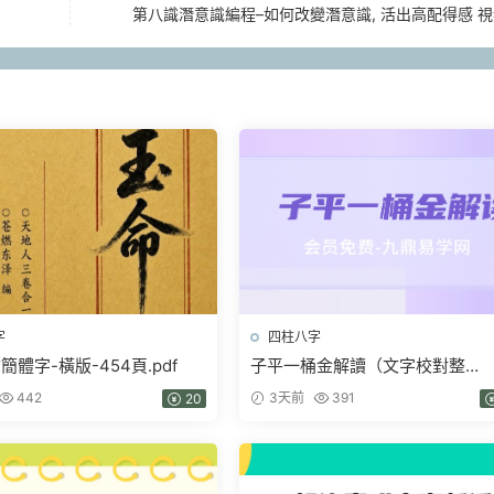
第八識潛意識編程–如何改變潛意識, 活出高配得感 視
字
四柱八字
體字-橫版-454頁.pdf
子平一桶金解讀（文字校對整
理）.pdf 214頁
442
3天前
391
20