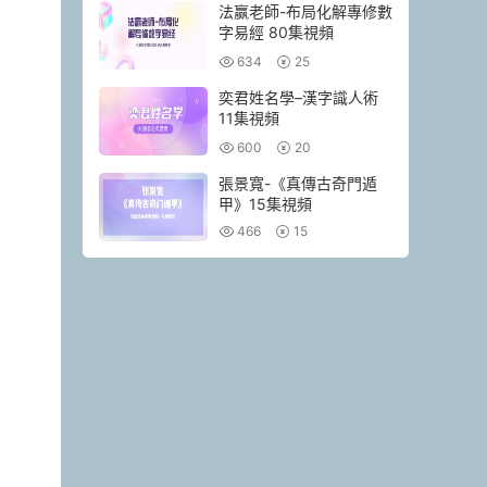
法赢老師-布局化解專修數
字易經 80集視頻
634
25
奕君姓名學–漢字識人術
11集視頻
600
20
張景寬-《真傳古奇門遁
甲》15集視頻
466
15