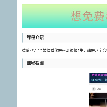
課程介紹
德蘭-八字合婚催婚化解秘法視頻4集，講解八字
課程截圖