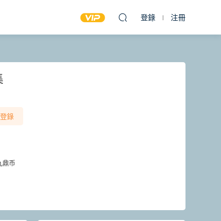
登錄
注冊
集
登錄
九鼎币