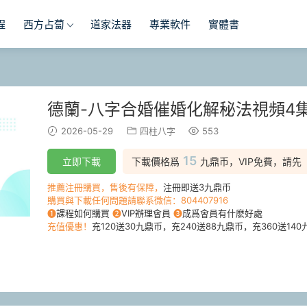
程
西方占蔔
道家法器
專業軟件
實體書
德蘭-八字合婚催婚化解秘法視頻4
2026-05-29
四柱八字
553
15
立即下載
下載價格爲
九鼎币，VIP免費，請先
推薦注冊購買，售後有保障，
注冊即送3九鼎币
購買與下載任何問題請聯系微信：804407916
❶
課程如何購買
❷
VIP辦理會員
❸
成爲會員有什麽好處
充值優惠！
充120送30九鼎币，充240送88九鼎币，充360送140