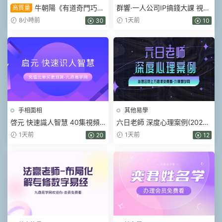
牛朝陽《有道奇門巧記
群響·一人公司IP搞錢大課 視頻
高質量
象義系統》17集視頻 約3小時
+課件pdf
8小時前
1天前
30
10
手相面相
其他易學
啓元 快速識人智慧 40集視頻
六日老師 深度心理案例(2026)
課
視頻16集
1天前
1天前
20
12