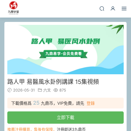
路人甲 易醫風水卦例講課 15集視頻
2026-05-31
六爻
875
25
下載價格爲
九鼎币，VIP免費，請先
登錄
立即下載
推薦注冊購買，售後有保障，
注冊即送3九鼎币