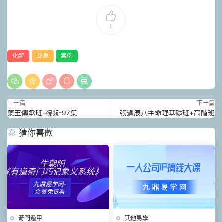
0
化解
卦象
案例
上一篇
下一篇
藥王傳承班-視頻-97集
張逢辰八字命理基礎班+高階班
猜你喜歡
奇門遁甲
其他易學