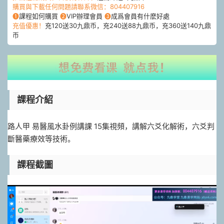
購買與下載任何問題請聯系微信：804407916
❶
課程如何購買
❷
VIP辦理會員
❸
成爲會員有什麽好處
充值優惠！
充120送30九鼎币，充240送88九鼎币，充360送140九鼎
币
課程介紹
路人甲 易醫風水卦例講課 15集視頻，講解六爻化解術，六爻判
斷醫藥療效等技術。
課程截圖