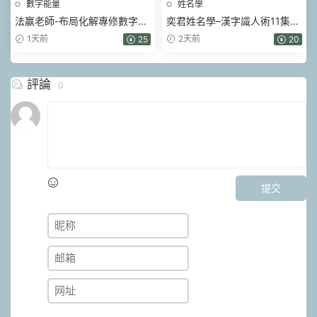
數字能量
姓名學
法赢老師-布局化解專修數字易
奕君姓名學–漢字識人術11集視
經 80集視頻
頻
1天前
2天前
25
20
評論
0
提交