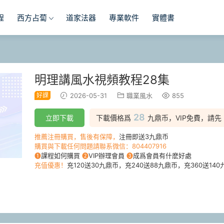
程
西方占蔔
道家法器
專業軟件
實體書
明理講風水視頻教程28集
好課
2026-05-31
職業風水
855
28
立即下載
下載價格爲
九鼎币，VIP免費，請先
推薦注冊購買，售後有保障，
注冊即送3九鼎币
購買與下載任何問題請聯系微信：804407916
❶
課程如何購買
❷
VIP辦理會員
❸
成爲會員有什麽好處
充值優惠！
充120送30九鼎币，充240送88九鼎币，充360送140