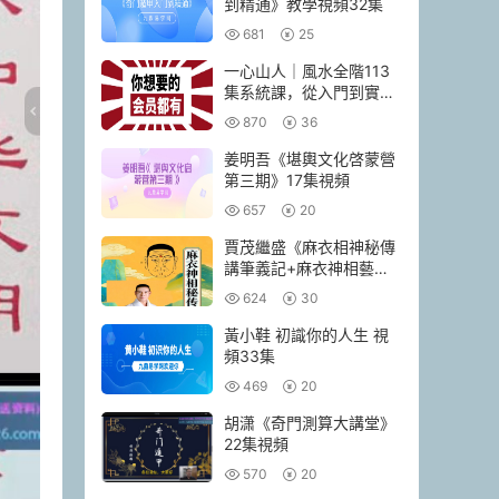
到精通》教學視頻32集
681
25
一心山人｜風水全階113
集系統課，從入門到實戰
一套學完
870
36
姜明吾《堪輿文化啓蒙營
第三期》17集視頻
657
20
賈茂繼‬盛《麻衣相神‬秘傳
講筆義‬記+麻衣神相藝四‬
通玄高面階‬相篇》2本pdf
624
30
黃小鞋 初識你的人生 視
頻33集
469
20
胡潇《奇門測算大講堂》
22集視頻
570
20