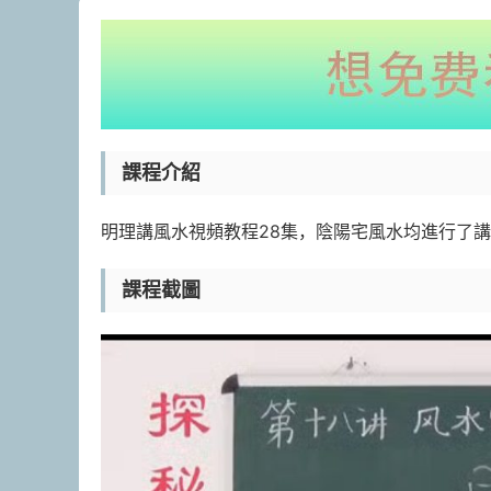
課程介紹
明理講風水視頻教程28集，陰陽宅風水均進行了
課程截圖