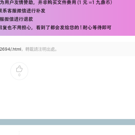
2694/.html
，轉載請注明出處。
0