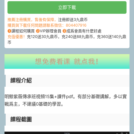
立即下載
推薦注冊購買，售後有保障，
注冊即送3九鼎币
購買與下載任何問題請聯系微信：804407916
❶
課程如何購買
❷
VIP辦理會員
❸
成爲會員有什麽好處
充值優惠！
充120送30九鼎币，充240送88九鼎币，充360送140九鼎
币
課程介紹
明鲸紫薇傳承班視頻15集+課件pdf。有部分基礎講解，多以實
戰爲主，不建議0基礎的學習。
課程截圖