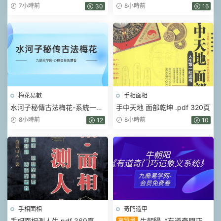
集
門》奇門二期【原版】.pdf 90
7小時前
8小時前
30
16
頁
梅花易數
手相面相
水河子秘傳古法梅花-系統一體
手中天地 面部乾坤 .pdf 320頁
班.pdf 317頁
8小時前
8小時前
12
10
手相面相
奇門遁甲
手相面相測人生.pdf 369頁
牛朝陽《有道奇門巧記
高質量