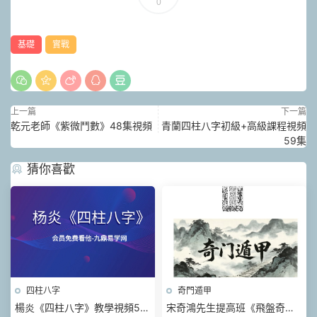
0
基礎
實戰
上一篇
下一篇
乾元老師《紫微鬥數》48集視頻
青蘭四柱八字初級+高級課程視頻
59集
猜你喜歡
四柱八字
奇門遁甲
楊炎《四柱八字》教學視頻56
宋奇鴻先生提高班《飛盤奇