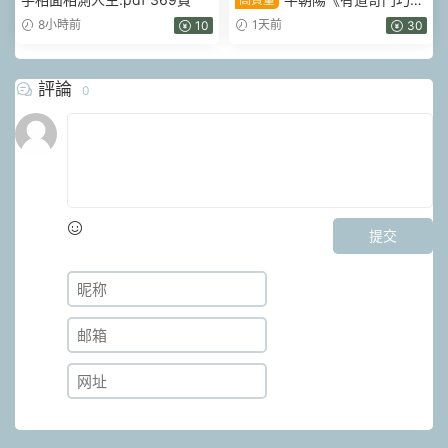
象義系統》17集視頻 約3小時
8小時前
1天前
10
30
評論
0
提交