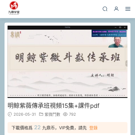
明鲸紫薇傳承班視頻15集+課件pdf
2026-05-31
紫微鬥數
792
22
下載價格爲
九鼎币，VIP免費，請先
登錄