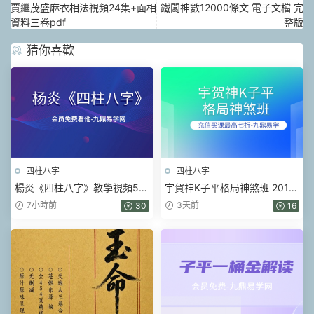
賈繼茂盛麻衣相法視頻24集+面相
鐵闆神數12000條文 電子文檔 完
資料三卷pdf
整版
猜你喜歡
四柱八字
四柱八字
楊炎《四柱八字》教學視頻56
宇賀神K子平格局神煞班 2017
集
年 .pdf 452頁
7小時前
3天前
30
16