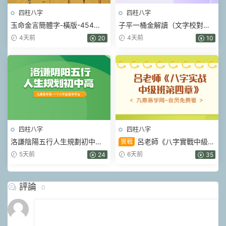
四柱八字
四柱八字
玉命金言簡體字-橫版-454
子平一桶金解讀（文字校對整
頁.pdf
理）.pdf 214頁
4天前
4天前
20
10
四柱八字
四柱八字
洛謙陰陽五行人生規劃初中高
呂老師《八字實戰中級班
實戰
階視頻3套
第四章》355集視頻
5天前
6天前
24
35
評論
0