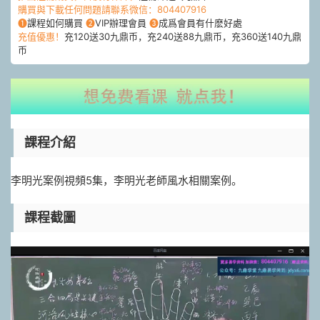
購買與下載任何問題請聯系微信：804407916
❶
課程如何購買
❷
VIP辦理會員
❸
成爲會員有什麽好處
充值優惠！
充120送30九鼎币，充240送88九鼎币，充360送140九鼎
币
課程介紹
李明光案例視頻5集，李明光老師風水相關案例。
課程截圖