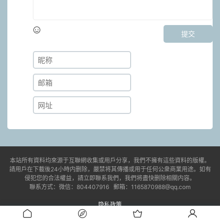
提交
本站所有資料均來源于互聯網收集或用戶分享，我們不擁有這些資料的版權。
請用戶在下載後24小時内删除，嚴禁将其傳播或用于任何公衆商業用途。如有
侵犯您的合法權益，請立即聯系我們，我們将盡快删除相關内容。
聯系方式：微信：804407916 郵箱：1165870988@qq.com
隐私政策
© 2021-2023 jdyx6.com
湘ICP備2023006807号-1
易學課程/國學資料