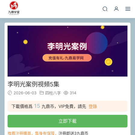
李明光案例視頻5集
2026-06-03
四柱八字
314
15
下載價格爲
九鼎币，VIP免費，請先
登錄
立即下載
推薦注冊購買，售後有保障，
注冊即送3九鼎币