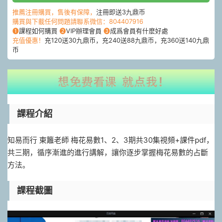
推薦注冊購買，售後有保障，
注冊即送3九鼎币
購買與下載任何問題請聯系微信：804407916
❶
課程如何購買
❷
VIP辦理會員
❸
成爲會員有什麽好處
充值優惠！
充120送30九鼎币，充240送88九鼎币，充360送140九鼎
币
課程介紹
知易而行 東籬老師 梅花易數1、2、3期共30集視頻+課件pdf，
共三期，循序漸進的進行講解，讓你逐步掌握梅花易數的占斷
方法。
課程截圖