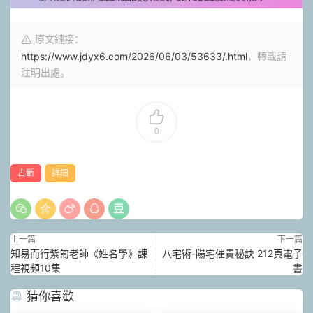
原文鏈接：
https://www.jdyx6.com/2026/06/03/53633/.html
，轉載請
注明出處。
0
占斷
詳細
上一篇
下一篇
知易而行紫匍老師《姓名學》課
八宅術-陽宅催貴秘訣 212頁電子
程視頻10集
書
猜你喜歡