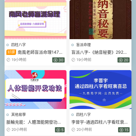
四柱八字
盲派命理
南風老師盲派命理147集
盲派八字-《納音秘要》292頁–
好課
視頻
A5銅版封皮.pdf
19小時前
19小時前
30
20
其他易學
四柱八字
脈輪充能：人體潛能開發功法
李晉宇-通過四柱八字看旺衰喜
開啓三眼松果體密訓課 視頻2
忌的獨門絕技 一集視頻
20小時前
20小時前
5
15
集+充能冥想音頻