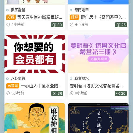
數字能量
奇門遁甲
司天喜生肖神斷精華班
懷仁居士《奇門遁甲入門
好課
好課
17集視頻
到精通》教學視頻32集
4小時前
4小時前
30
25
八卦象數
職業風水
一心山人｜風水全階
姜明吾《堪輿文化啓蒙營第三
高質量
113集系統課，從入門到實戰一
期》17集視頻
5小時前
6小時前
36
20
套學完