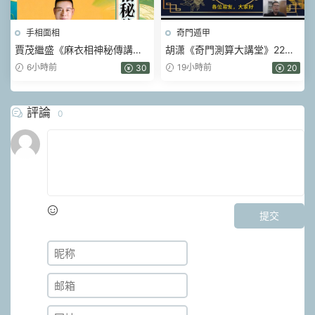
手相面相
奇門遁甲
賈茂繼‬盛《麻衣相神‬秘傳講筆
胡潇《奇門測算大講堂》22集
義‬記+麻衣神相藝四‬通玄高面階‬
視頻
6小時前
19小時前
30
20
相篇》2本pdf
評論
0
提交