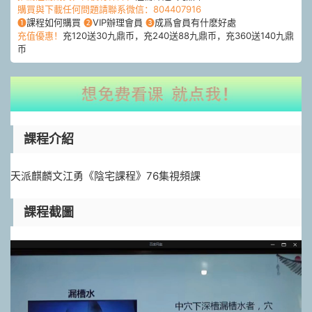
購買與下載任何問題請聯系微信：804407916
❶
課程如何購買
❷
VIP辦理會員
❸
成爲會員有什麽好處
充值優惠！
充120送30九鼎币，充240送88九鼎币，充360送140九鼎
币
課程介紹
天派麒麟文江勇《陰宅課程》76集視頻課
課程截圖