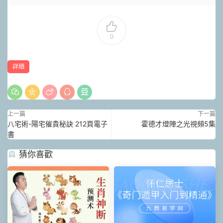
0
詳細
上一篇
下一篇
八宅術-陽宅催貴秘訣 212頁電子
霍德才燈陣之光視頻5集
書
猜你喜歡