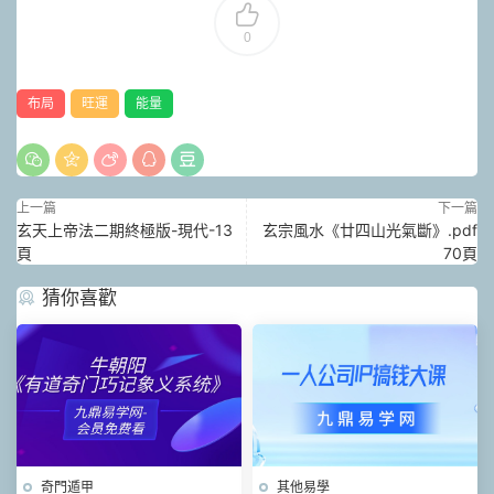
0
布局
旺運
能量
上一篇
下一篇
玄天上帝法二期終極版-現代-13
玄宗風水《廿四山光氣斷》.pdf
頁
70頁
猜你喜歡
奇門遁甲
其他易學