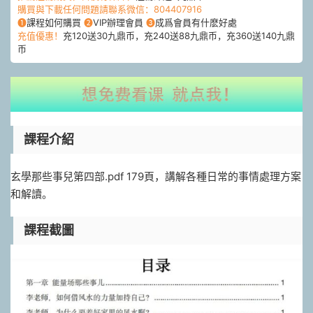
購買與下載任何問題請聯系微信：804407916
❶
課程如何購買
❷
VIP辦理會員
❸
成爲會員有什麽好處
充值優惠！
充120送30九鼎币，充240送88九鼎币，充360送140九鼎
币
課程介紹
玄學那些事兒第四部.pdf 179頁，講解各種日常的事情處理方案
和解讀。
課程截圖