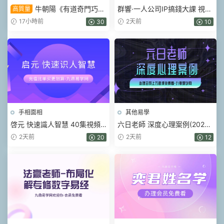
牛朝陽《有道奇門巧記
群響·一人公司IP搞錢大課 視頻
高質量
象義系統》17集視頻 約3小時
+課件pdf
17小時前
2天前
30
10
手相面相
其他易學
啓元 快速識人智慧 40集視頻
六日老師 深度心理案例(2026)
課
視頻16集
2天前
2天前
20
12