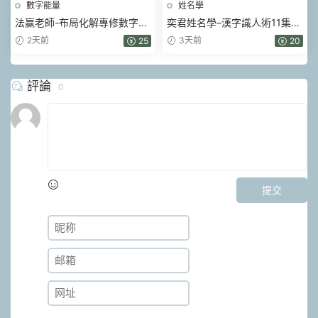
數字能量
姓名學
法赢老師-布局化解專修數字易
奕君姓名學–漢字識人術11集視
經 80集視頻
頻
2天前
3天前
25
20
評論
0
提交