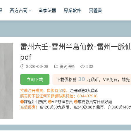
程
西方占蔔
道家法器
專業軟件
實體書
雷州六壬-雷州半島仙教-雷州一脈仙法
pdf
2026-06-08
符咒法術
532
30
立即下載
下載價格爲
九鼎币，VIP免費，請先
推薦注冊購買，售後有保障，
注冊即送3九鼎币
購買與下載任何問題請聯系微信：804407916
❶
課程如何購買
❷
VIP辦理會員
❸
成爲會員有什麽好處
充值優惠！
充120送30九鼎币，充240送88九鼎币，充360送140