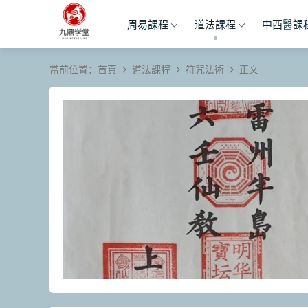
周易課程
道法課程
中西醫課
當前位置：
首頁
道法課程
符咒法術
正文