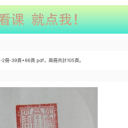
冊-39頁+66頁 pdf，兩冊共計105頁。