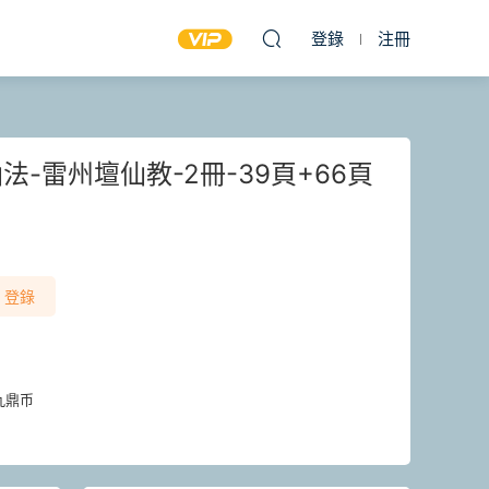
登錄
注冊
-雷州壇仙教-2冊-39頁+66頁
登錄
九鼎币