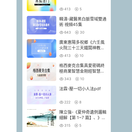
413
5
韓濤-藏醫黑白脈雪域雙通
術 視頻45集
643
30
廣東惠陽多祝鄉《六壬風
火院三十三天鐵闆神教》
4本pdf
413
10
格西麥克合集真愛密碼終
極商業智慧金剛經智慧人
生當和尚遇上鑽石
343
10
法霖-壓一切小人法pdf
222
8
陳立強-《夏仲奇遺例邏輯
細解【第 1~7 篇】、》
174頁–彩色PDF電子書
315
5