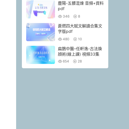
塵陽-五髒混煉 音頻+資料
pdf
346
8
蒼燃四大賦文解讀合集文
字版pdf
480
10
扁鵲中醫–任軒逸-古法煥
顔術(線上課) 視頻33集
654
28