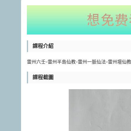
課程介紹
雷州六壬-雷州半島仙教-雷州一脈仙法-雷州壇仙教-2
課程截圖