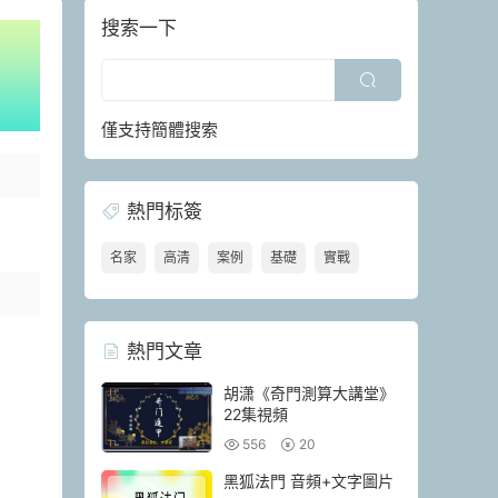
搜索一下
僅支持簡體搜索
熱門标簽
名家
高清
案例
基礎
實戰
熱門文章
胡潇《奇門測算大講堂》
22集視頻
556
20
黑狐法門 音頻+文字圖片