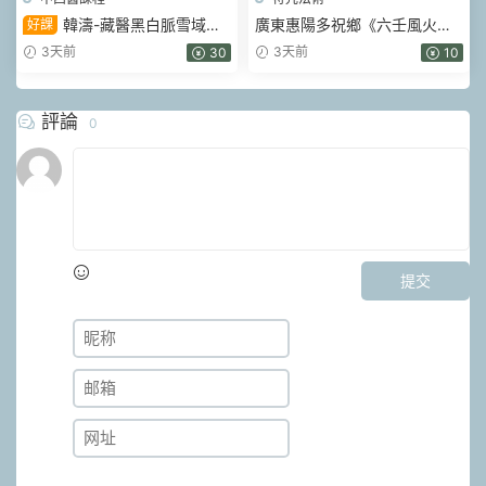
韓濤-藏醫黑白脈雪域雙
廣東惠陽多祝鄉《六壬風火院
好課
通術 視頻45集
三十三天鐵闆神教》4本pdf
3天前
3天前
30
10
評論
0
提交