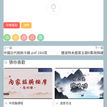
0
中藥搭配
法陣
上一篇
下一篇
中國古代相術今解.pdf 244頁
鍾波時未圈第五期6集視頻課
猜你喜歡
中西醫課程
道家功法