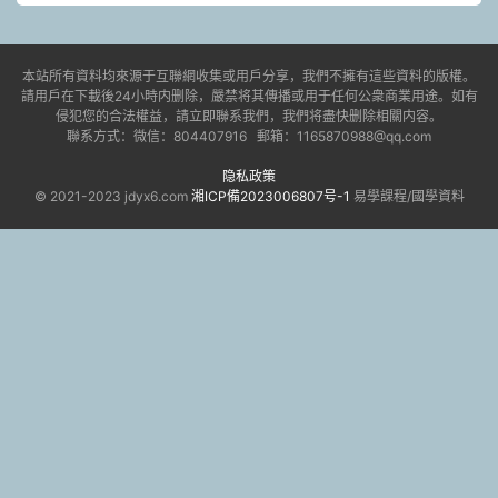
本站所有資料均來源于互聯網收集或用戶分享，我們不擁有這些資料的版權。
請用戶在下載後24小時内删除，嚴禁将其傳播或用于任何公衆商業用途。如有
侵犯您的合法權益，請立即聯系我們，我們将盡快删除相關内容。
聯系方式：微信：804407916 郵箱：1165870988@qq.com
隐私政策
© 2021-2023 jdyx6.com
湘ICP備2023006807号-1
易學課程/國學資料