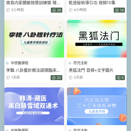
南島内家髒腑按摩訓練營 理筋
乾道秘術導引功 視頻10集
術+理論+實操課 視頻89集
3小時前
4小時前
28
16
中西醫課程
符咒法術
李豔 八卦腹針療法調理臨床常
黑狐法門 音頻+文字圖片
見的30項疾病線上網課 視頻3
1天前
3天前
20
5
集
中西醫課程
符咒法術