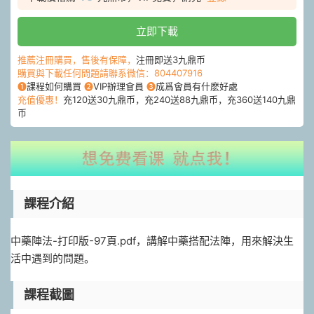
立即下載
推薦注冊購買，售後有保障，
注冊即送3九鼎币
購買與下載任何問題請聯系微信：804407916
❶
課程如何購買
❷
VIP辦理會員
❸
成爲會員有什麽好處
充值優惠！
充120送30九鼎币，充240送88九鼎币，充360送140九鼎
币
課程介紹
中藥陣法-打印版-97頁.pdf，講解中藥搭配法陣，用來解決生
活中遇到的問題。
課程截圖