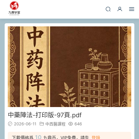
中藥陣法-打印版-97頁.pdf
2026-06-11
中西醫課程
646
10
下載價格爲
九鼎币，VIP免費，請先
登錄