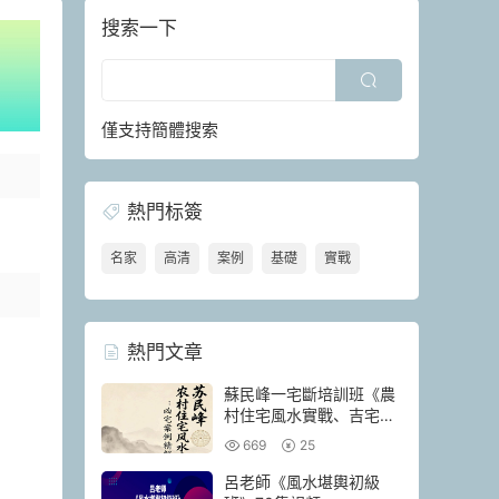
搜索一下
僅支持簡體搜索
熱門标簽
名家
高清
案例
基礎
實戰
熱門文章
蘇民峰一宅斷培訓班《農
村住宅風水實戰、吉宅兇
宅案例精解、兇宅案例精
669
25
解》202頁
呂老師《風水堪輿初級