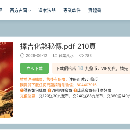
程
西方占蔔
道家法器
專業軟件
實體書
擇吉化煞秘傳.pdf 210頁
2026-06-12
職業風水
783
18
立即下載
下載價格爲
九鼎币，VIP免費，請先
推薦注冊購買，售後有保障，
注冊即送3九鼎币
購買與下載任何問題請聯系微信：804407916
❶
課程如何購買
❷
VIP辦理會員
❸
成爲會員有什麽好處
充值優惠！
充120送30九鼎币，充240送88九鼎币，充360送140