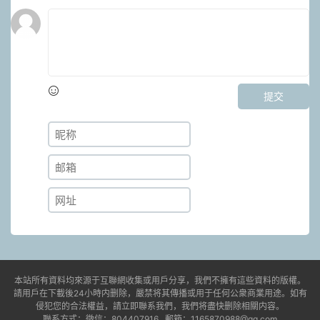
提交
本站所有資料均來源于互聯網收集或用戶分享，我們不擁有這些資料的版權。
請用戶在下載後24小時内删除，嚴禁将其傳播或用于任何公衆商業用途。如有
侵犯您的合法權益，請立即聯系我們，我們将盡快删除相關内容。
聯系方式：微信：804407916 郵箱：1165870988@qq.com