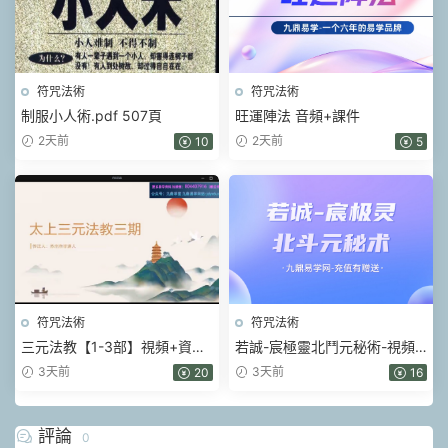
符咒法術
符咒法術
制服小人術.pdf 507頁
旺運陣法 音頻+課件
2天前
2天前
10
5
符咒法術
符咒法術
三元法教【1-3部】視頻+資料
若誠-宸極靈北鬥元秘術-視頻-
pdf
文檔pdf
3天前
3天前
20
16
評論
0