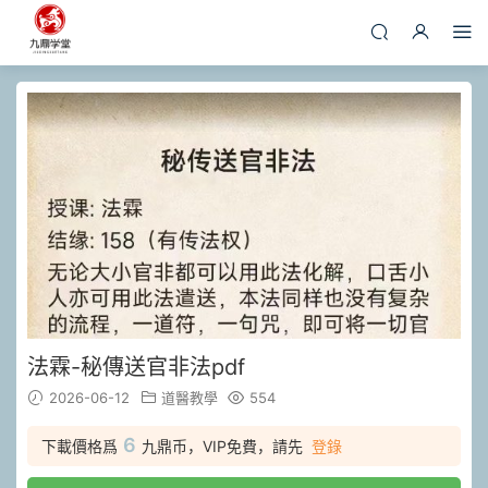
法霖-秘傳送官非法pdf
2026-06-12
道醫教學
554
6
下載價格爲
九鼎币，VIP免費，請先
登錄