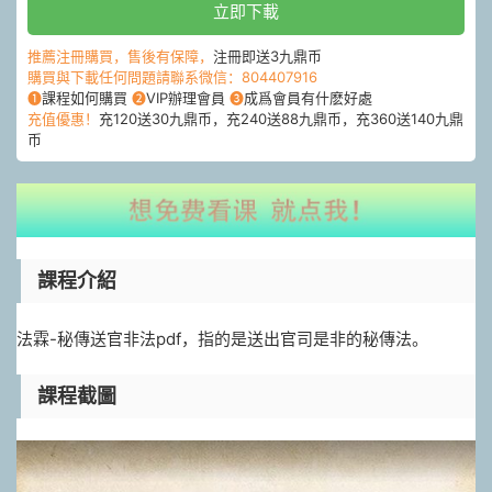
立即下載
推薦注冊購買，售後有保障，
注冊即送3九鼎币
購買與下載任何問題請聯系微信：804407916
❶
課程如何購買
❷
VIP辦理會員
❸
成爲會員有什麽好處
充值優惠！
充120送30九鼎币，充240送88九鼎币，充360送140九鼎
币
課程介紹
法霖-秘傳送官非法pdf，指的是送出官司是非的秘傳法。
課程截圖