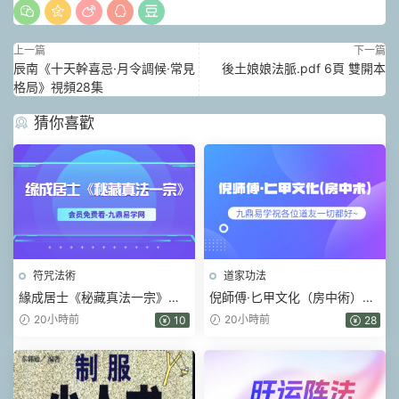
上一篇
下一篇
辰南《十天幹喜忌·月令調候·常見
後土娘娘法脈.pdf 6頁 雙開本
格局》視頻28集
猜你喜歡
符咒法術
道家功法
緣成居士《秘藏真法一宗》視
倪師傅·匕甲文化（房中術）視
頻+課件
頻+課件
20小時前
20小時前
10
28