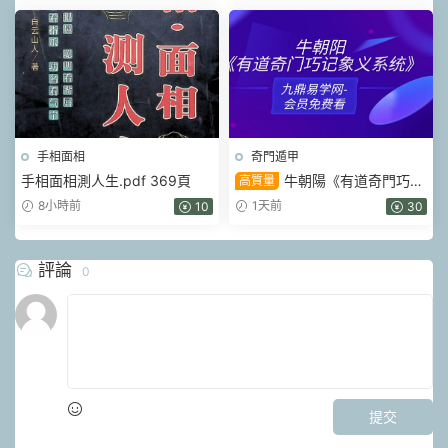
手相面相
奇門遁甲
手相面相測人生.pdf 369頁
牛朝陽《有道奇門巧記
高質量
象義系統》17集視頻 約3小時
8小時前
1天前
10
30
評論
0
提交