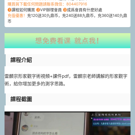
購買與下載任何問題請聯系微信：804407916
❶
課程如何購買
❷
VIP辦理會員
❸
成爲會員有什麽好處
充值優惠！
充120送30九鼎币，充240送88九鼎币，充360送140九鼎
币
課程介紹
雷麟宗形家觀字術視頻+課件pdf，雷麟宗老師講解的形家觀字
術，給你增加更多的測字思路。
課程截圖