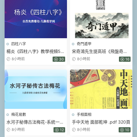
四柱八字
奇門遁甲
楊炎《四柱八字》教學視頻56
宋奇鴻先生提高班《飛盤奇
集
門》奇門二期【原版】.pdf 90
8小時前
8小時前
30
16
頁
梅花易數
手相面相
水河子秘傳古法梅花-系統一體
手中天地 面部乾坤 .pdf 320頁
班.pdf 317頁
8小時前
8小時前
12
10