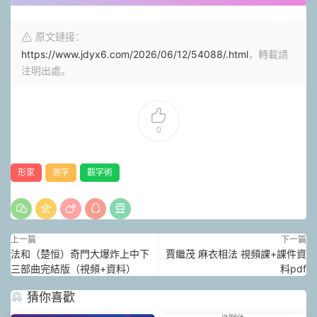
原文鏈接：
https://www.jdyx6.com/2026/06/12/54088/.html
，轉載請
注明出處。
0
形家
測字
觀字術
上一篇
下一篇
法和（楚恒）奇門大爆炸上中下
賈繼茂 麻衣相法 視頻課+課件資
三部曲完結版（視頻+資料）
料pdf
猜你喜歡