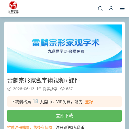
雷麟宗形家觀字術視頻+課件
2026-06-12
測字拆字
637
18
下載價格爲
九鼎币，VIP免費，請先
登錄
立即下載
推薦注冊購買，售後有保障，
注冊即送3九鼎币