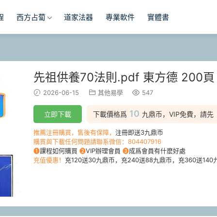
程
西方占蔔
道家法器
專業軟件
實體書
先祖供養70法則.pdf 東方德 200頁
2026-06-15
其他易學
547
10
立即下載
下載價格爲
九鼎币，VIP免費，請先
推薦注冊購買，售後有保障，
注冊即送3九鼎币
購買與下載任何問題請聯系微信：804407916
❶
課程如何購買
❷
VIP辦理會員
❸
成爲會員有什麽好處
充值優惠！
充120送30九鼎币，充240送88九鼎币，充360送140