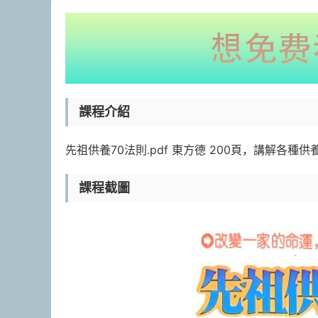
課程介紹
先祖供養70法則.pdf 東方德 200頁，講解各
課程截圖