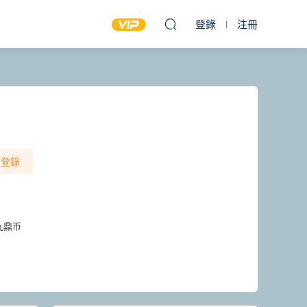
登錄
注冊
登錄
九鼎币