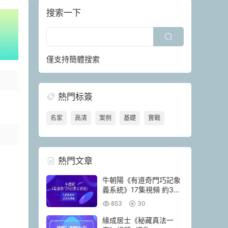
搜索一下
僅支持簡體搜索
熱門标簽
名家
高清
案例
基礎
實戰
熱門文章
牛朝陽《有道奇門巧記象
義系統》17集視頻 約3小
時
853
30
緣成居士《秘藏真法一