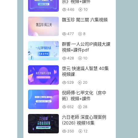
宗》視頻+課件
446
10
魏玉珍 闖三關 六集視頻
477
8
群響·一人公司IP搞錢大課
視頻+課件pdf
428
10
啓元 快速識人智慧 40集
視頻課
529
20
倪師傅·匕甲文化（房中
術）視頻+課件
652
28
六日老師 深度心理案例
(2026) 視頻16集
350
12