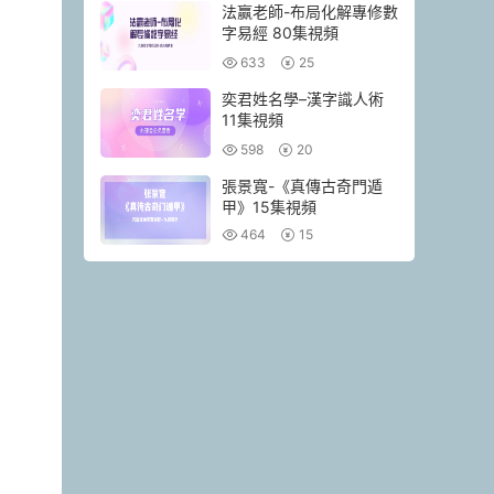
法赢老師-布局化解專修數
字易經 80集視頻
633
25
奕君姓名學–漢字識人術
11集視頻
598
20
張景寬-《真傳古奇門遁
甲》15集視頻
464
15