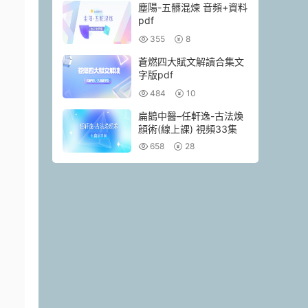
塵陽-五髒混煉 音頻+資料
pdf
355
8
蒼燃四大賦文解讀合集文
字版pdf
484
10
扁鵲中醫–任軒逸-古法煥
顔術(線上課) 視頻33集
658
28