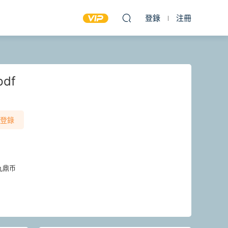
登錄
注冊
df
登錄
九鼎币