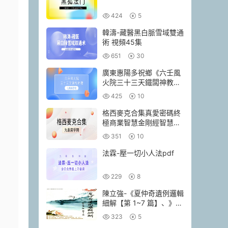
424
5
韓濤-藏醫黑白脈雪域雙通
術 視頻45集
651
30
廣東惠陽多祝鄉《六壬風
火院三十三天鐵闆神教》
4本pdf
425
10
格西麥克合集真愛密碼終
極商業智慧金剛經智慧人
生當和尚遇上鑽石
351
10
法霖-壓一切小人法pdf
229
8
陳立強-《夏仲奇遺例邏輯
細解【第 1~7 篇】、》
174頁–彩色PDF電子書
323
5