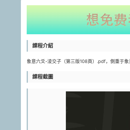
課程介紹
象意六爻-淩交子（第三版108頁）.pdf，側重
課程截圖