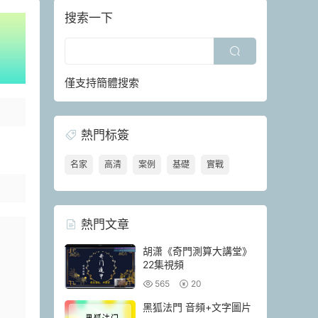
搜索一下
僅支持簡體搜索
熱門标簽
名家
高清
案例
基礎
實戰
熱門文章
胡潇《奇門測算大講堂》
22集視頻
565
20
黑狐法門 音頻+文字圖片