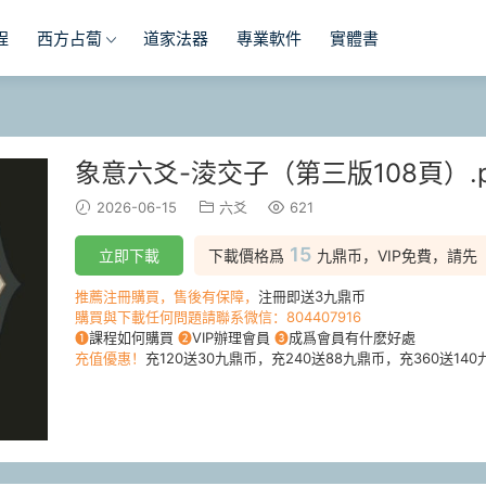
程
西方占蔔
道家法器
專業軟件
實體書
象意六爻-淩交子（第三版108頁）.p
2026-06-15
六爻
621
15
立即下載
下載價格爲
九鼎币，VIP免費，請先
推薦注冊購買，售後有保障，
注冊即送3九鼎币
購買與下載任何問題請聯系微信：804407916
❶
課程如何購買
❷
VIP辦理會員
❸
成爲會員有什麽好處
充值優惠！
充120送30九鼎币，充240送88九鼎币，充360送140