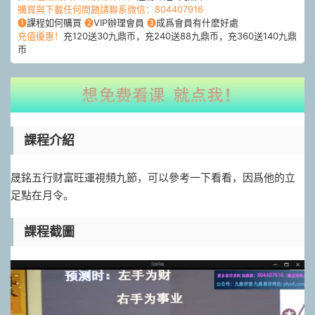
購買與下載任何問題請聯系微信：804407916
❶
課程如何購買
❷
VIP辦理會員
❸
成爲會員有什麽好處
充值優惠！
充120送30九鼎币，充240送88九鼎币，充360送140九鼎
币
課程介紹
晟銘五行财富旺運視頻九節，可以參考一下看看，因爲他的立
足點在月令。
課程截圖