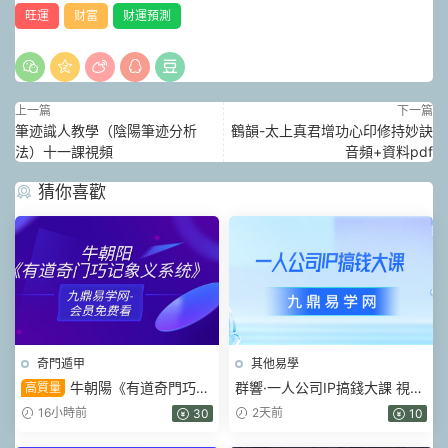
旺運
财富
财運預測
上一篇
下一篇
筆迹識人教學（陰陽筆迹分析
鶴韻-太上真君增功心印修持妙訣
法）十一課視頻
音頻+資料pdf
猜你喜歡
奇門遁甲
其他易學
牛朝陽《有道奇門巧記
群響·一人公司IP搞錢大課 視頻
高質量
象義系統》17集視頻 約3小時
+課件pdf
16小時前
2天前
30
10