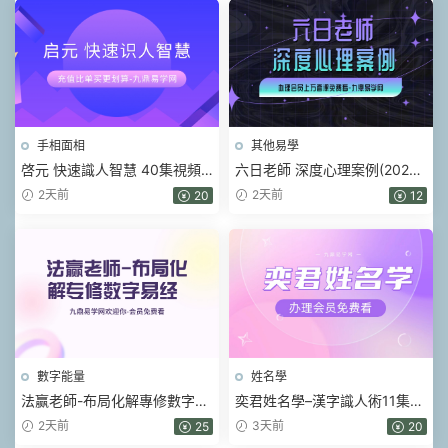
手相面相
其他易學
啓元 快速識人智慧 40集視頻
六日老師 深度心理案例(2026)
課
視頻16集
2天前
2天前
20
12
數字能量
姓名學
法赢老師-布局化解專修數字易
奕君姓名學–漢字識人術11集視
經 80集視頻
頻
2天前
3天前
25
20