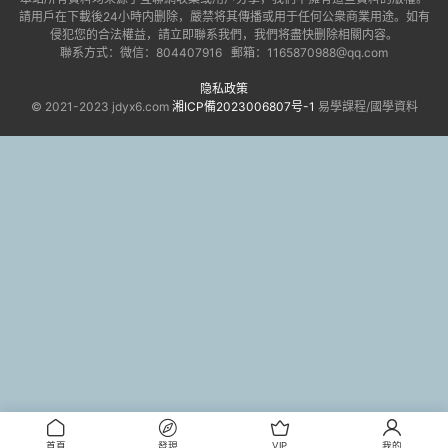
請用戶在下載後24小時内删除，嚴禁将其傳播或用于任何公衆商業用途。如有
侵犯您的合法權益，請立即聯系我們，我們将盡快删除相關内容。
聯系方式：微信：804407916 郵箱：1165870988@qq.com
隐私政策
© 2021-2023 jdyx6.com
湘ICP備2023006807号-1
易學課程/國學資料
首頁
發現
VIP
我的