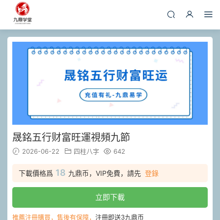
晟銘五行财富旺運視頻九節
2026-06-22
四柱八字
642
18
下載價格爲
九鼎币，VIP免費，請先
登錄
立即下載
推薦注冊購買，售後有保障，
注冊即送3九鼎币