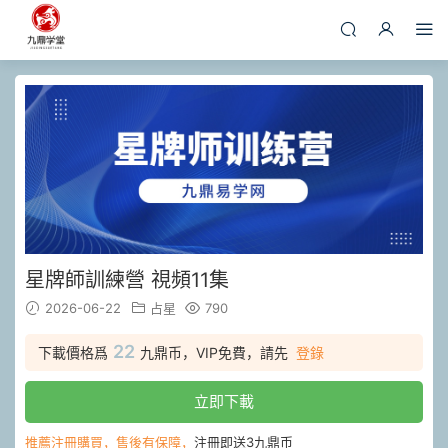
星牌師訓練營 視頻11集
2026-06-22
占星
790
22
下載價格爲
九鼎币，VIP免費，請先
登錄
立即下載
推薦注冊購買，售後有保障，
注冊即送3九鼎币