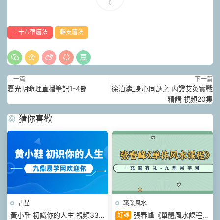
0
二十八宿曆法
幹支曆法
上一篇
下一篇
夏光明命理直播筆記1-4部
徐泊濤_身心同調之 内證艾灸實戰
精講 視頻20集
猜你喜歡
占星
職業風水
黃小鞋 初識你的人生 視頻33
張春峰《單體風水課程》
好課