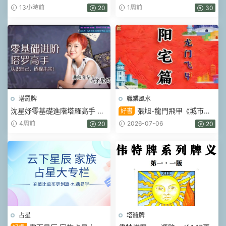
集
86集視頻
13小時前
1周前
20
30
塔羅牌
職業風水
沈星妤零基礎進階塔羅高手 視
張旭-龍門飛甲《城市陽
好書
頻12集
宅篇》.pdf 224頁
4周前
2026-07-06
20
20
占星
塔羅牌