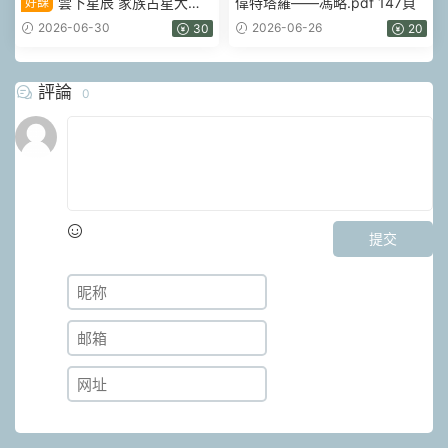
雲下星辰 家族占星大專
偉特塔羅——馮略.pdf 147頁
好課
欄視頻+課件pdf
2026-06-30
2026-06-26
30
20
評論
0
提交