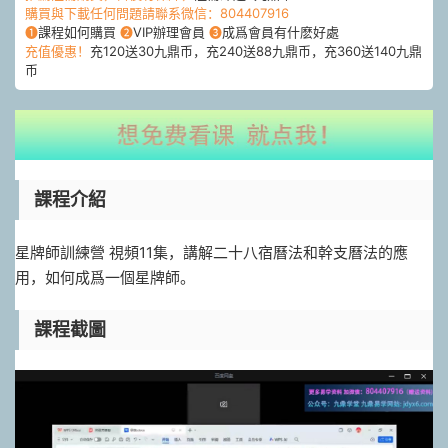
購買與下載任何問題請聯系微信：804407916
❶
課程如何購買
❷
VIP辦理會員
❸
成爲會員有什麽好處
充值優惠！
充120送30九鼎币，充240送88九鼎币，充360送140九鼎
币
課程介紹
星牌師訓練營 視頻11集，講解二十八宿曆法和幹支曆法的應
用，如何成爲一個星牌師。
課程截圖