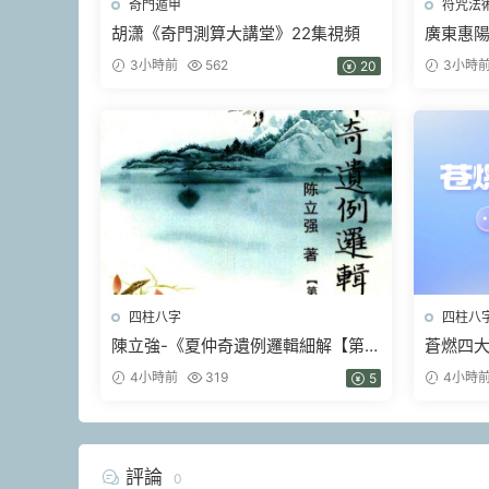
奇門遁甲
符咒法
胡潇《奇門測算大講堂》22集視頻
廣東惠
天鐵闆神
3小時前
562
3小時
20
四柱八字
四柱八
陳立強-《夏仲奇遺例邏輯細解【第
蒼燃四大
1~7 篇】、》174頁–彩色PDF電子書
4小時前
319
4小時
5
評論
0