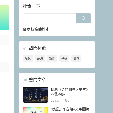
搜索一下
僅支持簡體搜索
熱門标簽
名家
高清
案例
基礎
實戰
熱門文章
胡潇《奇門測算大講堂》
22集視頻
562
20
黑狐法門 音頻+文字圖片