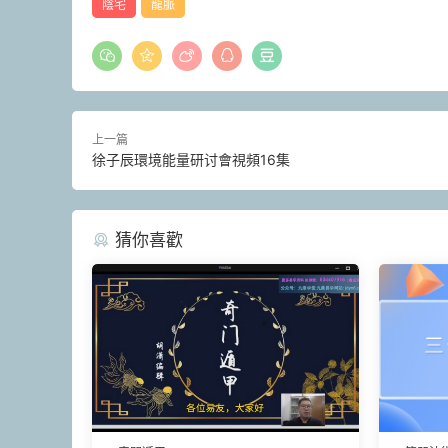
陰宅
龍脈
上一篇
徐子辰環境能量研讨會視頻16集
猜你喜歡