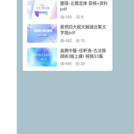
塵陽-五髒混煉 音頻+資料
pdf
350
8
蒼燃四大賦文解讀合集文
字版pdf
482
10
扁鵲中醫–任軒逸-古法煥
顔術(線上課) 視頻33集
656
28