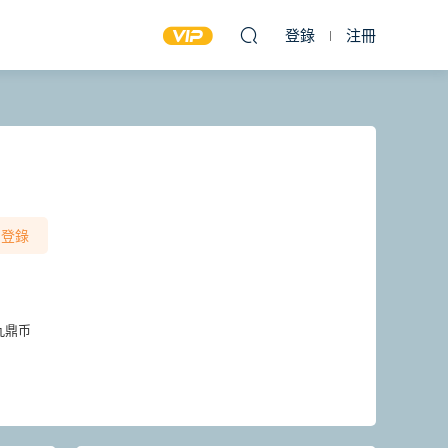
登錄
注冊
登錄
九鼎币