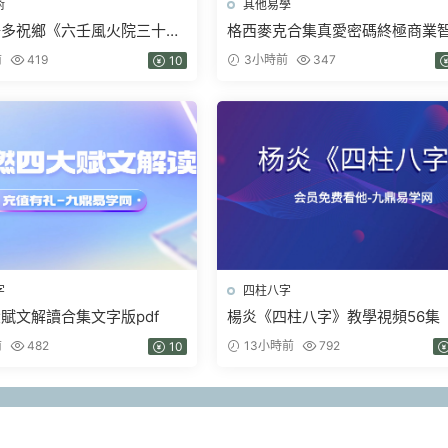
術
其他易學
陽多祝鄉《六壬風火院三十三
格西麥克合集真愛密碼終極商業
教》4本pdf
金剛經智慧人生當和尚遇上鑽石
前
419
3小時前
347
10
字
四柱八字
賦文解讀合集文字版pdf
楊炎《四柱八字》教學視頻56集
前
482
13小時前
792
10