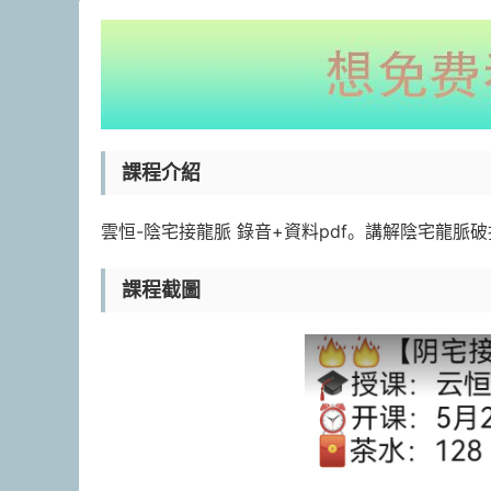
課程介紹
雲恒-陰宅接龍脈 錄音+資料pdf。講解陰宅龍脈
課程截圖