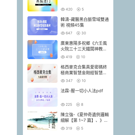
420
5
韓濤-藏醫黑白脈雪域雙通
術 視頻45集
647
30
廣東惠陽多祝鄉《六壬風
火院三十三天鐵闆神教》
4本pdf
419
10
格西麥克合集真愛密碼終
極商業智慧金剛經智慧人
生當和尚遇上鑽石
347
10
法霖-壓一切小人法pdf
225
8
陳立強-《夏仲奇遺例邏輯
細解【第 1~7 篇】、》
174頁–彩色PDF電子書
319
5