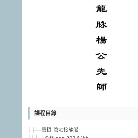
課程目錄
| ├──雲恒-陰宅接龍脈