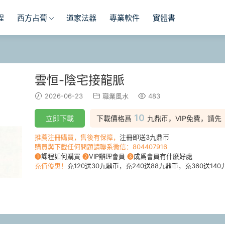
程
西方占蔔
道家法器
專業軟件
實體書
雲恒-陰宅接龍脈
2026-06-23
職業風水
483
10
立即下載
下載價格爲
九鼎币，VIP免費，請先
推薦注冊購買，售後有保障，
注冊即送3九鼎币
購買與下載任何問題請聯系微信：804407916
❶
課程如何購買
❷
VIP辦理會員
❸
成爲會員有什麽好處
充值優惠！
充120送30九鼎币，充240送88九鼎币，充360送140