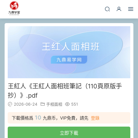
王紅人《王紅人面相班筆記（110頁原版手
抄）》.pdf
2026-06-24
手相面相
551
10
下載價格爲
九鼎币，VIP免費，請先
登錄
立即下載