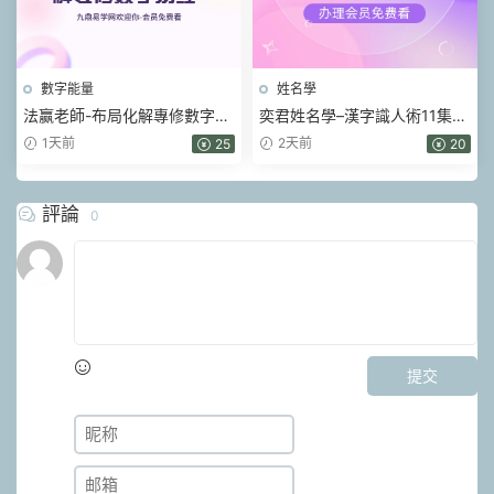
數字能量
姓名學
法赢老師-布局化解專修數字易
奕君姓名學–漢字識人術11集視
經 80集視頻
頻
1天前
2天前
25
20
評論
0
提交