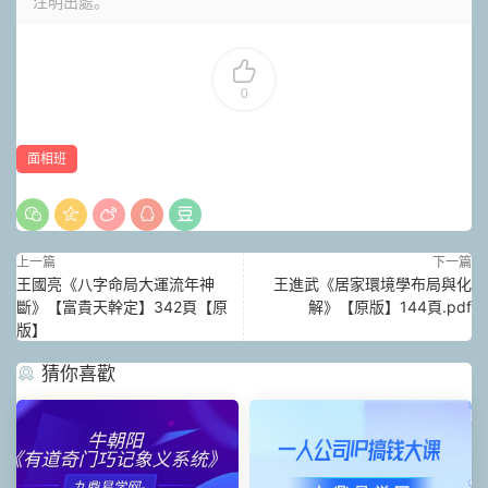
注明出處。
0
面相班
上一篇
下一篇
王國亮《八字命局大運流年神
王進武《居家環‮學境‬布局‮化與‬
斷》【富貴天幹定】342頁【原
解》【原版】144頁.pdf
版】
猜你喜歡