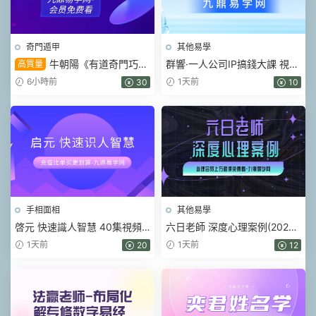
奇門遁甲
其他易學
牛朝陽《有道奇門巧記
群響·一人公司IP搞錢大課 視頻
高質量
象義系統》17集視頻 約3小時
+課件pdf
6小時前
1天前
30
10
手相面相
其他易學
啓元 快速識人智慧 40集視頻
六日老師 深度心理案例(2026)
課
視頻16集
1天前
1天前
20
12