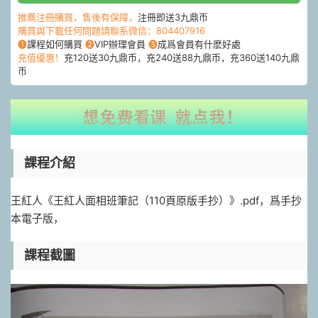
推薦注冊購買，售後有保障，
注冊即送3九鼎币
購買與下載任何問題請聯系微信：804407916
❶
課程如何購買
❷
VIP辦理會員
❸
成爲會員有什麽好處
充值優惠！
充120送30九鼎币，充240送88九鼎币，充360送140九鼎
币
課程介紹
王紅人《王紅人面相班筆記（110頁原版手抄）》.pdf，爲手抄
本電子版，
課程截圖