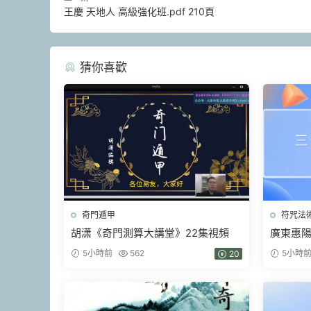
王慶 天地人 高級強化班.pdf 210頁
猜你喜歡
奇門遁甲
符咒法
胡潇《奇門測算大講堂》22集視頻
廣東惠
天鐵闆神
5小時前
562
5小時
20