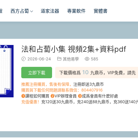
程
西方占蔔
道家法器
專業軟件
實體書
法和占蔔小集 視頻2集+資料pdf
2026-06-24
其他易學
585
10
立即下載
下載價格爲
九鼎币，VIP免費，請先
推薦注冊購買，售後有保障，
注冊即送3九鼎币
購買與下載任何問題請聯系微信：804407916
❶
課程如何購買
❷
VIP辦理會員
❸
成爲會員有什麽好處
充值優惠！
充120送30九鼎币，充240送88九鼎币，充360送140