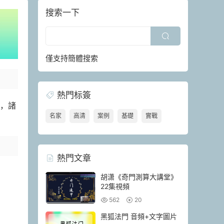
搜索一下
僅支持簡體搜索
熱門标簽
杯，諸
名家
高清
案例
基礎
實戰
熱門文章
胡潇《奇門測算大講堂》
22集視頻
562
20
黑狐法門 音頻+文字圖片