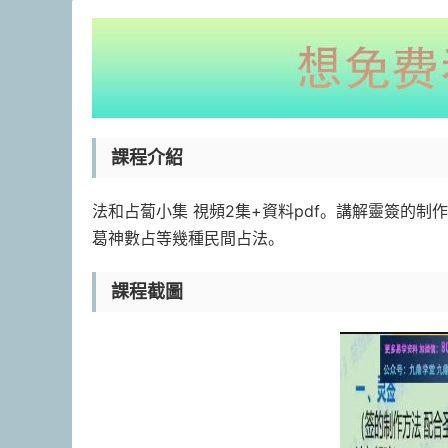
課程介紹
法和占蔔小集 視頻2集+資料pdf。講解靈簽的
葛神數占等幾種民間占法。
課程截圖