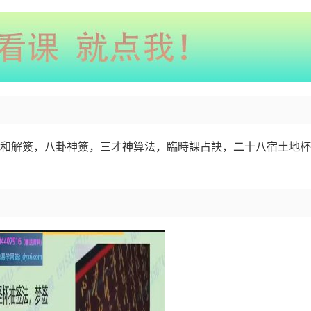
制作和解簽，八卦神簽，三才神算法，臨時課占訣，二十八宿土地