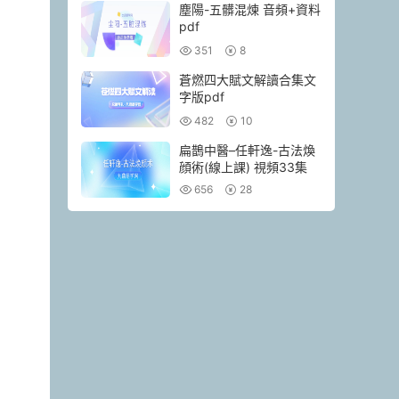
塵陽-五髒混煉 音頻+資料
pdf
351
8
蒼燃四大賦文解讀合集文
字版pdf
482
10
扁鵲中醫–任軒逸-古法煥
顔術(線上課) 視頻33集
656
28