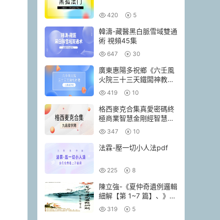
420
5
韓濤-藏醫黑白脈雪域雙通
術 視頻45集
647
30
廣東惠陽多祝鄉《六壬風
火院三十三天鐵闆神教》
4本pdf
419
10
格西麥克合集真愛密碼終
極商業智慧金剛經智慧人
生當和尚遇上鑽石
347
10
法霖-壓一切小人法pdf
225
8
陳立強-《夏仲奇遺例邏輯
細解【第 1~7 篇】、》
174頁–彩色PDF電子書
319
5