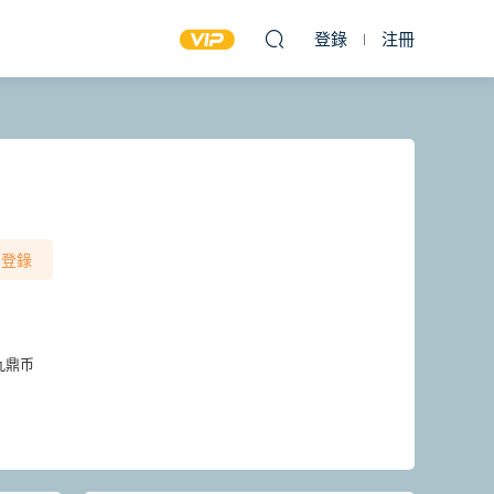
登錄
注冊
登錄
九鼎币