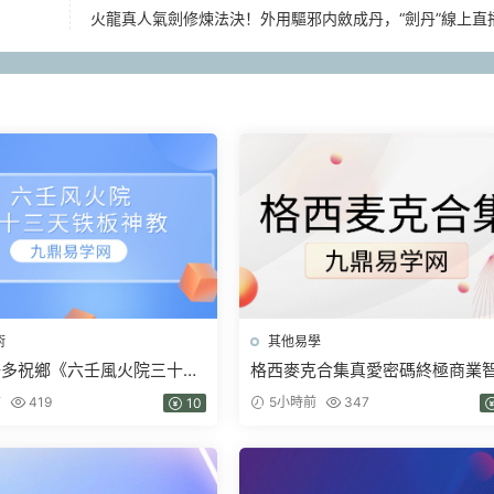
火龍真人氣劍修煉法決！外用驅邪内斂成丹，“劍丹”線上直
術
其他易學
陽多祝鄉《六壬風火院三十三
格西麥克合集真愛密碼終極商業
教》4本pdf
金剛經智慧人生當和尚遇上鑽石
前
419
5小時前
347
10