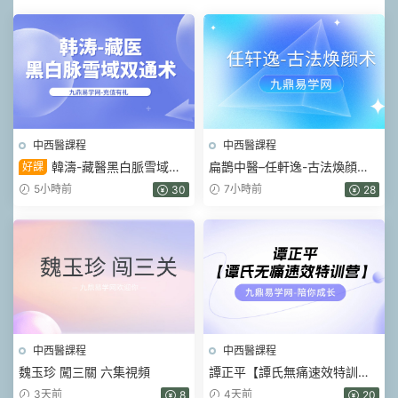
中西醫課程
中西醫課程
韓濤-藏醫黑白脈雪域雙
扁鵲中醫–任軒逸-古法煥顔術
好課
通術 視頻45集
(線上課) 視頻33集
5小時前
7小時前
30
28
中西醫課程
中西醫課程
魏玉珍 闖三關 六集視頻
譚正平【譚氏無痛速效特訓
營】線下班（現場視頻）52集
3天前
4天前
8
20