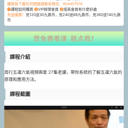
購買與下載任何問題請聯系微信：804407916
❶
課程如何購買
❷
VIP辦理會員
❸
成爲會員有什麽好處
充值優惠！
充120送30九鼎币，充240送88九鼎币，充360送140九鼎
币
課程介紹
周行五運六氣視頻兩套 27集老課，帶你系統的了解五運六氣的
原理和應用方法。
課程截圖