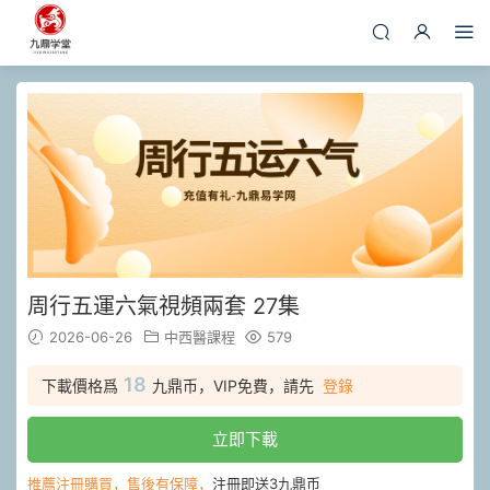
周行五運六氣視頻兩套 27集
2026-06-26
中西醫課程
579
18
下載價格爲
九鼎币，VIP免費，請先
登錄
立即下載
推薦注冊購買，售後有保障，
注冊即送3九鼎币