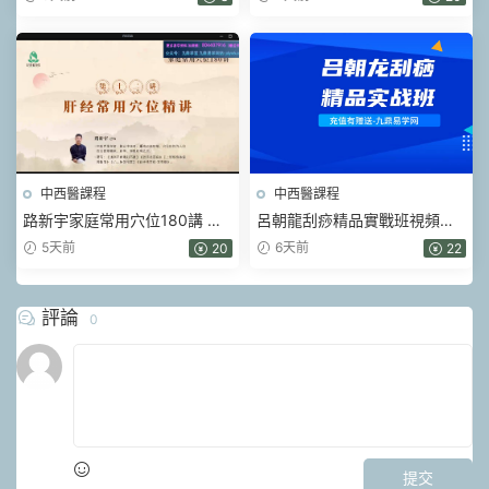
中西醫課程
中西醫課程
路新宇家庭常用穴位180講 視
呂朝龍刮痧精品實戰班視頻課
頻84集+網頁版文檔
144集（天津班現場實錄）
5天前
6天前
20
22
評論
0
提交