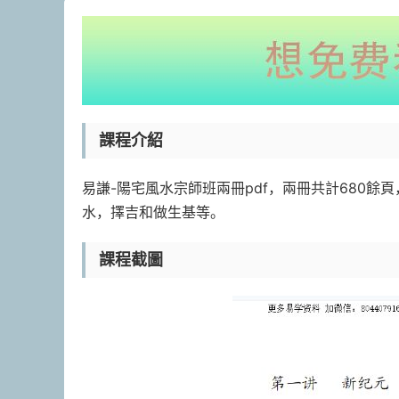
課程介紹
易謙-陽宅風水宗師班兩冊pdf，兩冊共計680
水，擇吉和做生基等。
課程截圖