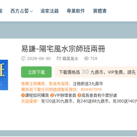
程
西方占蔔
道家法器
專業軟件
實體書
易謙-陽宅風水宗師班兩冊
2026-06-30
職業風水
729
30
立即下載
下載價格爲
九鼎币，VIP免費，請先
推薦注冊購買，售後有保障，
注冊即送3九鼎币
購買與下載任何問題請聯系微信：804407916
❶
課程如何購買
❷
VIP辦理會員
❸
成爲會員有什麽好處
充值優惠！
充120送30九鼎币，充240送88九鼎币，充360送140