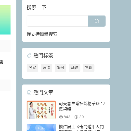
搜索一下
僅支持簡體搜索
熱門标簽
風
名家
高清
案例
基礎
實戰
熱門文章
司天喜生肖神斷精華班 17
集視頻
843
30
懷仁居士《奇門遁甲入門