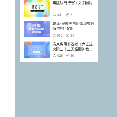
黑狐法門 音頻+文字圖片
431
5
韓濤-藏醫黑白脈雪域雙通
術 視頻45集
655
30
廣東惠陽多祝鄉《六壬風
火院三十三天鐵闆神教》
4本pdf
426
10