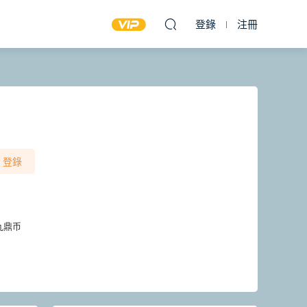
登錄
注冊
登錄
九鼎币