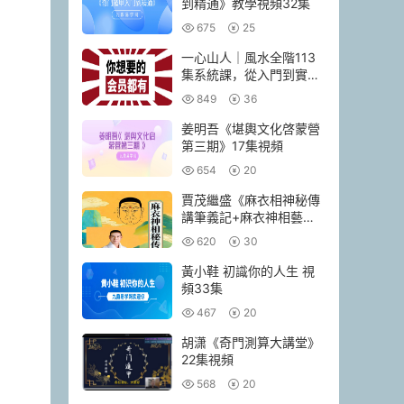
到精通》教學視頻32集
675
25
一心山人｜風水全階113
集系統課，從入門到實戰
一套學完
849
36
姜明吾《堪輿文化啓蒙營
第三期》17集視頻
654
20
賈茂繼‬盛《麻衣相神‬秘傳
講筆義‬記+麻衣神相藝四‬
通玄高面階‬相篇》2本pdf
620
30
黃小鞋 初識你的人生 視
頻33集
467
20
胡潇《奇門測算大講堂》
22集視頻
568
20