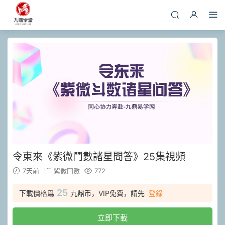
令東來《紫微鬥數諸星問答》25集視頻
7天前
紫微鬥數
772
25
下載價格爲
九鼎币，VIP免費，請先
登錄
立即下載