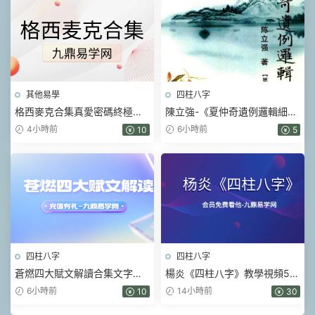
其他易學
四柱八字
格西麥克合集真愛密碼終極商
陳立強-《夏仲奇遺例邏輯細解
業智慧金剛經智慧人生當和尚
【第 1~7 篇】、》174頁–彩色
4小時前
6小時前
10
5
遇上鑽石
PDF電子書
四柱八字
四柱八字
蒼燃四大賦文解讀合集文字版
楊炎《四柱八字》教學視頻56
pdf
集
6小時前
14小時前
10
30