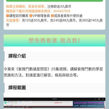
推薦注冊購買，售後有保障，
注冊即送3九鼎币
購買與下載任何問題請聯系微信：804407916
❶
課程如何購買
❷
VIP辦理會員
❸
成爲會員有什麽好處
充值優惠！
充120送30九鼎币，充240送88九鼎币，充360送140九鼎
币
課程介紹
令東來《紫微鬥數諸星問答》25集視頻，講解紫微鬥數的學習
思路和方法，對諸星進行解答，格局與組合等。
課程截圖