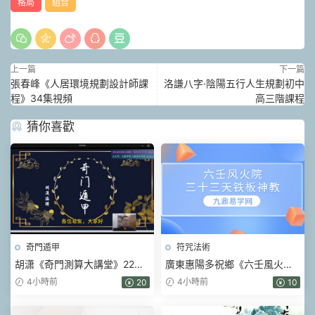
格局
組合
上一篇
下一篇
張春峰《人居環境規劃設計師課
洛謙八字·陰陽五‮人行‬生規劃初中
程》34集視頻
高‮階三‬課程
猜你喜歡
奇門遁甲
符咒法術
胡潇《奇門測算大講堂》22集
廣東惠陽多祝鄉《六壬風火院
視頻
三十三天鐵闆神教》4本pdf
4小時前
4小時前
20
10