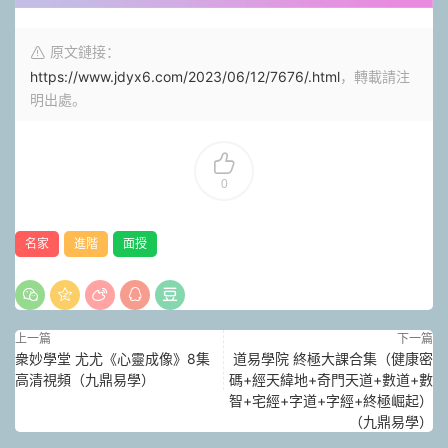
原文鏈接：
https://www.jdyx6.com/2023/06/12/7676/.html
，轉載請注
明出處。
0
名家
進階
面授
上一篇
下一篇
衆妙學堂 尤尤《心靈成像》8集
道易學院 終極大課合集（健康密
高清視頻（九鼎易學）
碼+經天緯地+奇門天道+數道+數
智+宅經+字道+字經+終極崛起）
（九鼎易學）