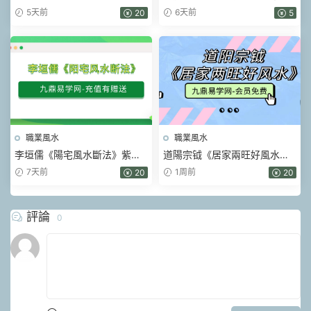
版-玄青.pdf 202頁
水尋找健康》428頁.pdf
5天前
6天前
20
5
職業風水
職業風水
李垣儒《陽宅風水斷法》紫玄
道陽宗钺《居家兩旺好風水》
風水大成一實訓班9講視頻課
19集視頻
7天前
1周前
20
20
評論
0