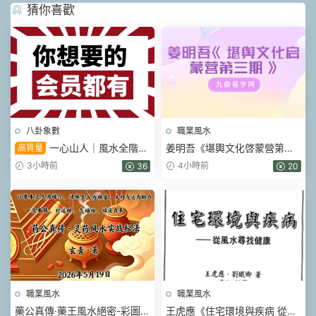
猜你喜歡
八卦象數
職業風水
一心山人｜風水全階
姜明吾《堪輿文化啓蒙營第三
高質量
113集系統課，從入門到實戰一
期》17集視頻
3小時前
4小時前
36
20
套學完
職業風水
職業風水
藥公真傳·藥王風水絕密-彩圖原
王虎應《住宅環境與疾病 從風