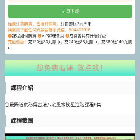
立即下載
推薦注冊購買，售後有保障，
注冊即送3九鼎币
購買與下載任何問題請聯系微信：804407916
❶
課程如何購買
❷
VIP辦理會員
❸
成爲會員有什麽好處
充值優惠！
充120送30九鼎币，充240送88九鼎币，充360送140九鼎
币
課程介紹
谷晟陽
道家秘傳古法
八宅
風水
挨星進階課程9集
課程截圖