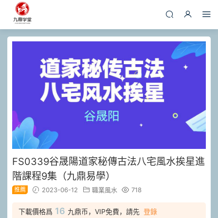
FS0339谷晟陽道家秘傳古法八宅風水挨星進
階課程9集（九鼎易學）
推薦
2023-06-12
職業風水
718
16
下載價格爲
九鼎币，VIP免費，請先
登錄