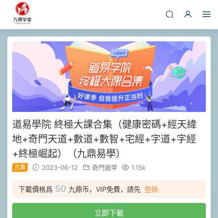
道易學院 終極大課合集（健康密碼+經天緯
地+奇門天道+數道+數智+宅經+字道+字經
+終極崛起）（九鼎易學）
合集
2023-06-12
奇門遁甲
1.15k
50
下載價格爲
九鼎币，VIP免費，請先
登錄
立即下載