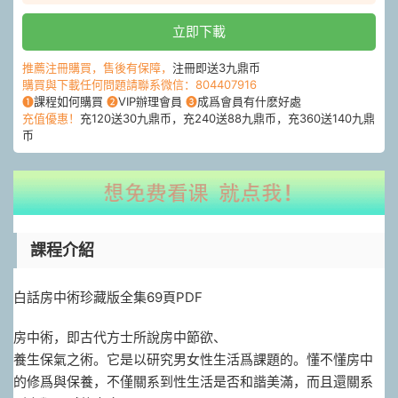
立即下載
推薦注冊購買，售後有保障，
注冊即送3九鼎币
購買與下載任何問題請聯系微信：804407916
❶
課程如何購買
❷
VIP辦理會員
❸
成爲會員有什麽好處
充值優惠！
充120送30九鼎币，充240送88九鼎币，充360送140九鼎
币
課程介紹
白話房中術珍藏版全集69頁PDF
房中術，即古代方士所說房中節欲、
養生保氣之術。它是以研究男女性生活爲課題的。懂不懂房中
的修爲與保養，不僅關系到性生活是否和諧美滿，而且還關系