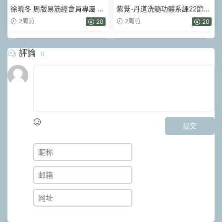
徐曉冬 周版易筋經會員專屬 易
紫覺-丹道洗髓功體系課22節視
筋洗髓經 視頻139集
頻課含帶練
2周前
2周前
20
20
評論
0
提交