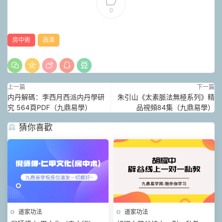
0
房中術
高清
上一篇
下一篇
内丹解碼：李西月西派内丹學研
朱引山《太素脈法無極系列》精
究 564頁PDF（九鼎易學）
品視頻84集（九鼎易學）
猜你喜歡
道家功法
道家功法