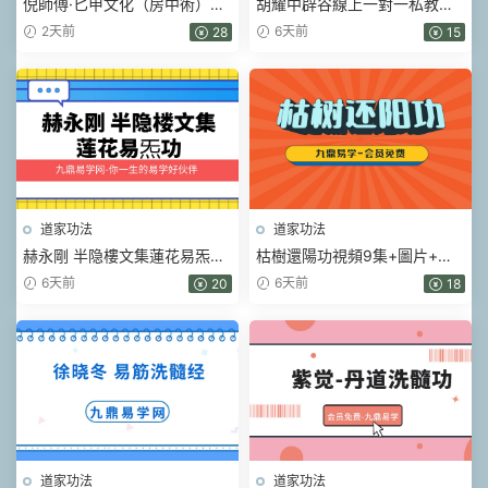
倪師傅·匕甲文化（房中術）視
胡耀中辟谷線上一對一私教輔
頻+課件
導(61節)視頻+音頻課
2天前
6天前
28
15
道家功法
道家功法
赫永剛 半隐樓文集蓮花易炁功
枯樹還陽功視頻9集+圖片+贈
6冊加錄音電子版pdf
送視頻
6天前
6天前
20
18
道家功法
道家功法