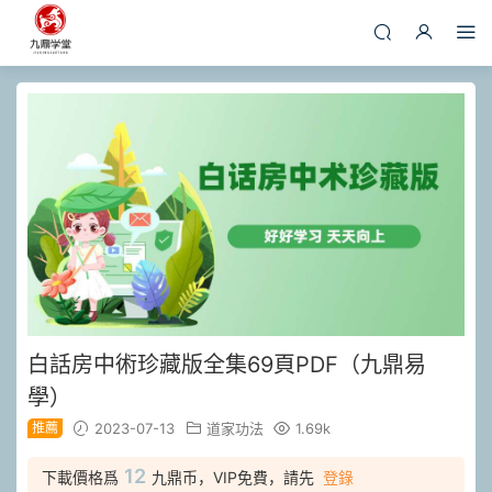
白話房中術珍藏版全集69頁PDF（九鼎易
學）
推薦
2023-07-13
道家功法
1.69k
12
下載價格爲
九鼎币，VIP免費，請先
登錄