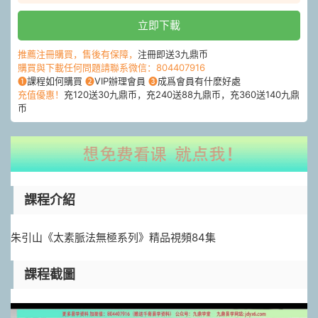
立即下載
推薦注冊購買，售後有保障，
注冊即送3九鼎币
購買與下載任何問題請聯系微信：804407916
❶
課程如何購買
❷
VIP辦理會員
❸
成爲會員有什麽好處
充值優惠！
充120送30九鼎币，充240送88九鼎币，充360送140九鼎
币
課程介紹
朱引山《太素脈法無極系列》精品視頻84集
課程截圖