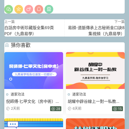
上一篇
下一篇
白話房中術珍藏版全集69頁
易顔-道脈傳承上古秘術金口訣8
PDF（九鼎易學）
集視頻（九鼎易學）
猜你喜歡
道家功法
道家功法
倪師傅·匕甲文化（房中術）視
胡耀中辟谷線上一對一私教輔
頻+課件
導(61節)視頻+音頻課
2天前
6天前
28
15