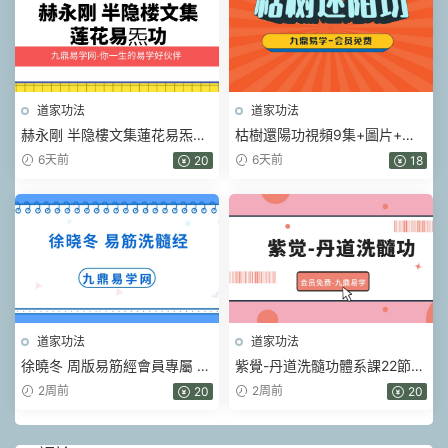
道家功法
道家功法
赫永剛 半隐樓文集蓮花易炁功
枯樹還陽功視頻9集+圖片+贈
6冊加錄音電子版pdf
送視頻
6天前
6天前
20
18
道家功法
道家功法
徐曉冬 周版易筋經會員專屬 易
紫覺-丹道洗髓功體系課22節視
筋洗髓經 視頻139集
頻課含帶練
2周前
2周前
20
20