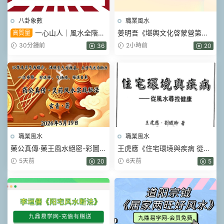
八卦象數
職業風水
一心山人｜風水全階
姜明吾《堪輿文化啓蒙營第三
高質量
113集系統課，從入門到實戰一
期》17集視頻
30分鍾前
2小時前
36
20
套學完
職業風水
職業風水
藥公真傳·藥王風水絕密-彩圖原
王虎應《住宅環境與疾病 從風
版-玄青.pdf 202頁
水尋找健康》428頁.pdf
5天前
6天前
20
5