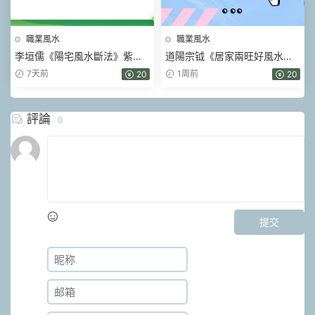
職業風水
職業風水
李垣儒《陽宅風水斷法》紫玄
道陽宗钺《居家兩旺好風水》
風水大成一實訓班9講視頻課
19集視頻
7天前
1周前
20
20
評論
0
提交