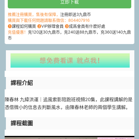
立即下載
推薦注冊購買，售後有保障，
注冊即送3九鼎币
購買與下載任何問題請聯系微信：804407916
❶
課程如何購買
❷
VIP辦理會員
❸
成爲會員有什麽好處
充值優惠！
充120送30九鼎币，充240送88九鼎币，充360送140九鼎
币
課程介紹
陳春林 九緯洪運｜追風索影陪跑班視頻20集，此課程講解的是
憑借微小的信息去判斷風水，由陳春林老師的兩個學生講解。
課程截圖