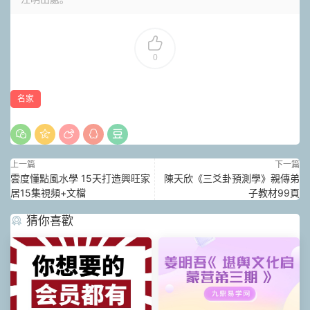
0
名家
上一篇
下一篇
雲度懂點風水學 15天打造興旺家
陳天欣《三爻卦預測學》親傳弟
居15集視頻+文檔
子教材99頁
猜你喜歡