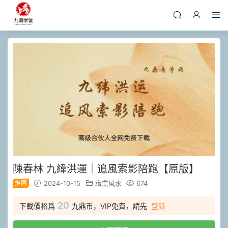
陳春林 九緯洪運｜追風索影陪跑【原版】
推薦
2024-10-15
職業風水
674
20
下載價格爲
九鼎币，VIP免費，請先
登錄