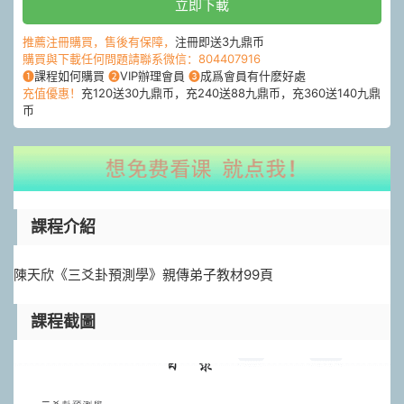
立即下載
推薦注冊購買，售後有保障，
注冊即送3九鼎币
購買與下載任何問題請聯系微信：804407916
❶
課程如何購買
❷
VIP辦理會員
❸
成爲會員有什麽好處
充值優惠！
充120送30九鼎币，充240送88九鼎币，充360送140九鼎
币
課程介紹
陳天欣《三爻卦預測學》親傳弟子教材99頁
課程截圖