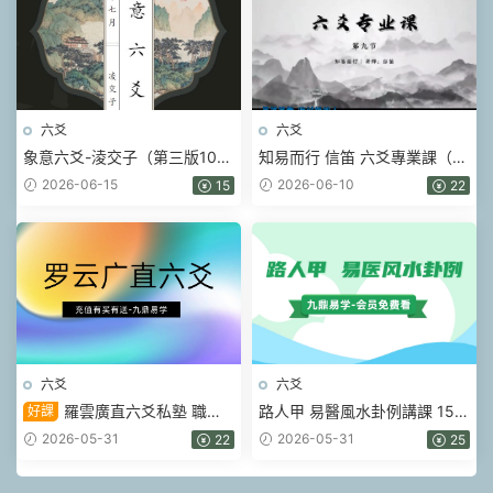
六爻
六爻
象意六爻-淩交子（第三版108
知易而行 信笛 六爻專業課（完
頁）.pdf
整版）40集視頻
2026-06-15
2026-06-10
15
22
六爻
六爻
羅雲廣直六爻私塾 職業
路人甲 易醫風水卦例講課 15集
好課
課視頻27集
視頻
2026-05-31
2026-05-31
22
25