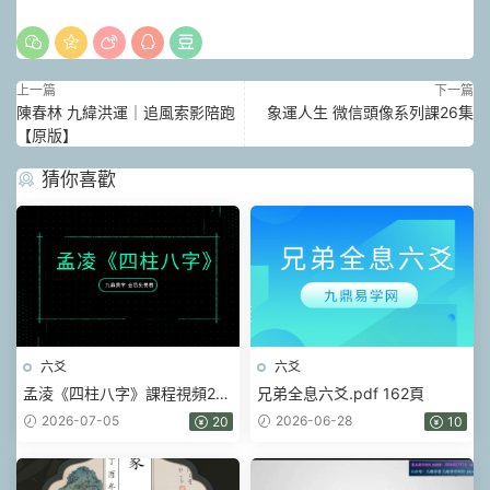
上一篇
下一篇
陳春林 九緯洪運｜追風索影陪跑
象運人生 微信頭像系列課26集
【原版】
猜你喜歡
六爻
六爻
孟淩《四柱八字》課程視頻22
兄弟全息六爻.pdf 162頁
集
2026-07-05
2026-06-28
20
10